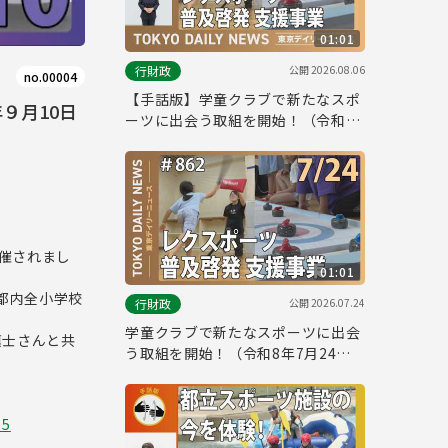
01:01
公開
2026.08.06
行財政
no.00004
【手話版】学童クラブで新たなスポ
９月10日
ーツに出会う取組を開始！（令和8
年7月24日 東京デイリーニュース
No.862）
開催されまし
01:01
都内全小学校
公開
2026.07.24
行財政
学童クラブで新たなスポーツに出会
慎士さんと共
う取組を開始！（令和8年7月24日
東京デイリーニュース No.862）
25