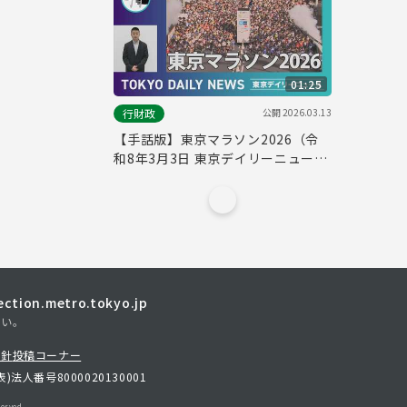
No.843）
01:25
公開
2026.03.13
行財政
【手話版】東京マラソン2026（令
和8年3月3日 東京デイリーニュース
No.825）
tion.metro.tokyo.jp
さい。
方針
投稿コーナー
表)
法人番号8000020130001
erved.