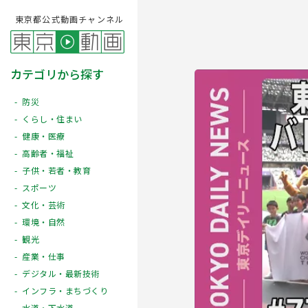
東京都公式動画チャンネル
カテゴリから探す
防災
くらし・住まい
健康・医療
高齢者・福祉
子供・若者・教育
スポーツ
文化・芸術
Play
環境・自然
観光
産業・仕事
デジタル・最新技術
インフラ・まちづくり
水道・下水道