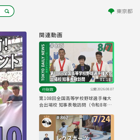
関連動画
01:18
公開
2026.08.07
行財政
第108回全国高等学校野球選手権大
会出場校 知事表敬訪問（令和8年8
月7日 東京デイリーニュース
No.865）