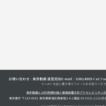
お問い合わせ : 東京動画 運営担当
E-mail：S0014905＜at＞sec
※＜at＞を@に置き換えてメールをお送りくだ
東京動画とは
利用規約
個人情報保護方針
アクセシビリティ
東京都庁 〒163-8001 東京都新宿区西新宿2-8-1
電話 03-5321-1111(代
Copyright©︎2017 Tokyo Metropolitan
Government.All Rights Res