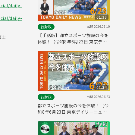
ial/daily-
01:33
ial/daily-
公開
2026.07.10
行財政
【手話版】都立スポーツ施設の今を
慎士
体験！（令和8年6月23日 東京デイ
リーニュース No.853）
01:34
公開
2026.06.23
行財政
都立スポーツ施設の今を体験！（令
和8年6月23日 東京デイリーニュー
ス No.853）