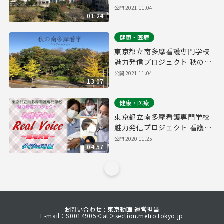
多摩看学（ショートムービ
公開
2021.11.04
01:24
ー）
健康・医療
東京都立南多摩看護専門学校
魅力発信プロジェクト 秋の南
多摩看学（ロングバージョ
公開
2021.11.04
13:07
ン）
健康・医療
東京都立南多摩看護専門学校
魅力発信プロジェクト 看護学
生のReal Voice ～臨地実習～
公開
2020.11.25
04:57
（ダイジェスト版）
お問い合わせ : 東京動画 運営担当
E-mail：S0014905＜at＞section.metro.tokyo.jp