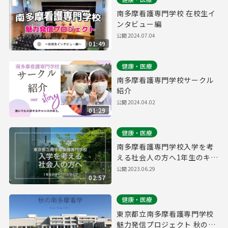
南多摩看護専門学校 在校生イ
ンタビュー編
公開
2024.07.04
01:49
健康・医療
南多摩看護専門学校サークル
紹介
公開
2024.04.02
01:29
健康・医療
南多摩看護専門学校入学を考
える社会人の方へ1年生のキャ
ンパスライフ
公開
2023.06.29
02:57
健康・医療
東京都立南多摩看護専門学校
魅力発信プロジェクト 秋の南