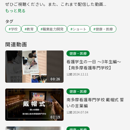
ぜひご視聴ください。また、これまで配信した動画...
もっと見る
タグ
#
学校
#
教育
#
職業能力開発
#
ショート
#
健康・医療
関連動画
健康・医療
看護学生の一日 ～3年生編～
【南多摩看護専門学校】
公開
2024.12.11
00:26
健康・医療
南多摩看護専門学校 戴帽式 誓
いの言葉編
公開
2024.07.04
01:19
健康・医療