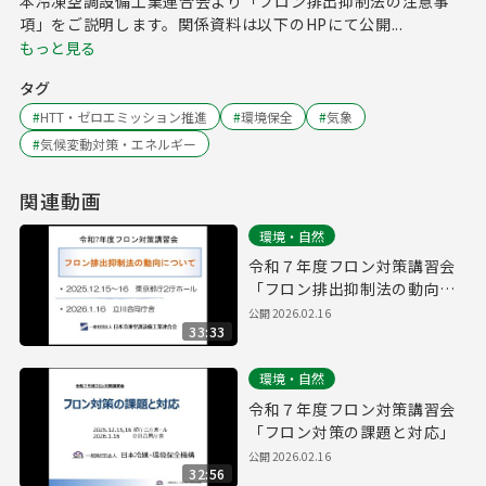
本冷凍空調設備工業連合会より「フロン排出抑制法の注意事
項」をご説明します。関係資料は以下のHPにて公開...
もっと見る
タグ
#
HTT・ゼロエミッション推進
#
環境保全
#
気象
#
気候変動対策・エネルギー
関連動画
環境・自然
令和７年度フロン対策講習会
「フロン排出抑制法の動向に
ついて」
公開
2026.02.16
33:33
環境・自然
令和７年度フロン対策講習会
「フロン対策の課題と対応」
公開
2026.02.16
32:56