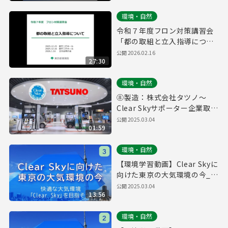
環境・自然
令和７年度フロン対策講習会
「都の取組と立入指導につい
て」
公開
2026.02.16
27:30
環境・自然
⑧製造：株式会社タツノ～
Clear Skyサポーター企業取組
紹介～
公開
2025.03.04
01:59
環境・自然
【環境学習動画】Clear Skyに
向けた東京の大気環境の今_③
快適な大気環境「Clear Sky」
公開
2025.03.04
13:56
を目指そう！
環境・自然