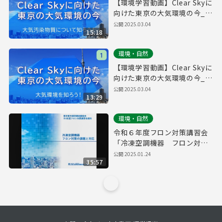
【環境学習動画】Clear Skyに
向けた東京の大気環境の今_②
大気汚染物質について知ろ
公開
2025.03.04
15:18
う！
環境・自然
【環境学習動画】Clear Skyに
向けた東京の大気環境の今_①
大気環境を知ろう！
公開
2025.03.04
13:29
環境・自然
令和６年度フロン対策講習会
「冷凍空調機器 フロン対策
の課題と対応」
公開
2025.01.24
35:57