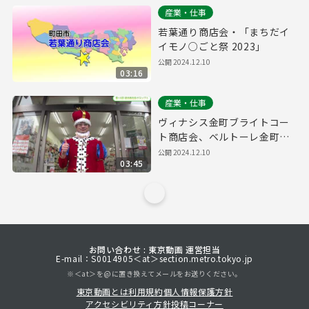
産業・仕事
若葉通り商店会・「まちだイ
イモノ○ごと祭 2023」
公開
2024.12.10
03:16
産業・仕事
ヴィナシス金町ブライトコー
ト商店会、ベルトーレ金町商
店会・「金町フェスタ～ハロ
公開
2024.12.10
03:45
ウィンパーティ仮装DE集ま
れ！2023～」
お問い合わせ : 東京動画 運営担当
E-mail：S0014905＜at＞section.metro.tokyo.jp
※＜at＞を@に置き換えてメールをお送りください。
東京動画とは
利用規約
個人情報保護方針
アクセシビリティ方針
投稿コーナー