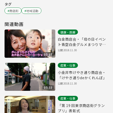
タグ
#
商店街
#
地域活動
関連動画
健康・医療
白金商店会・「母の日イベン
ト青空白金グルメまつりマン
マミーア」
公開
2018.11.30
05:17
産業・仕事
小金井市けやき通り商店会・
「けやき通りdeかくれんぼ」
公開
2018.11.30
05:33
産業・仕事
「第 19 回東京商店街グラン
プリ」表彰式