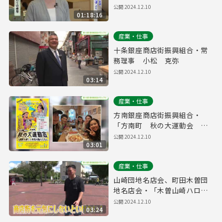
公開
2024.12.10
01:18:16
産業・仕事
十条銀座商店街振興組合・常
務理事 小松 克弥
公開
2024.12.10
03:14
産業・仕事
方南銀座商店街振興組合・
「方南町 秋の大運動会 ～
運動を通じた地域の輪づくり
公開
2024.12.10
03:01
～」
産業・仕事
山崎団地名店会、町田木曽団
地名店会・「木曽山崎ハロウ
ィンビストロ祭り」
公開
2024.12.10
03:24