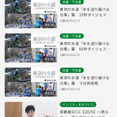
水道・下水道
東京の水道「水を送り届ける
仕事」篇 15秒ダイジェスト
版
公開
2026.02.16
00:16
水道・下水道
東京の水道「水を送り届ける
仕事」篇 60秒ダイジェスト
版
公開
2026.02.16
01:01
水道・下水道
東京の水道「水を送り届ける
仕事」篇 ５分完全版
公開
2026.02.16
05:01
インフラ・まちづくり
首都被災CG【2025】～燃え