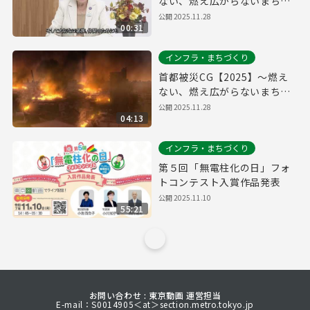
ない、燃え広がらないまちへ
～
公開
2025.11.28
00:31
インフラ・まちづくり
首都被災CG【2025】～燃え
ない、燃え広がらないまちへ
～
公開
2025.11.28
04:13
インフラ・まちづくり
第５回「無電柱化の日」フォ
トコンテスト入賞作品発表
公開
2025.11.10
55:21
お問い合わせ : 東京動画 運営担当
E-mail：S0014905＜at＞section.metro.tokyo.jp