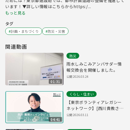
ためには？東京都建設局では、都市計画道路の整備を推進して
います！▼詳しい情報はこちらからhttps:/...
もっと見る
タグ
#
計画・まちづくり
#
防災・災害
関連動画
防災
雨水しみこみアンバサダー情
報交換会を開催しました。
公開
2026.03.24
01:31
くらし・住まい
【東京ボランティアレガシー
ネットワーク】[西川貴教さ
ん]「自分にできることを、で
公開
2026.03.11
04:41
きるだけ長く」 被災地支援、
続ける思い