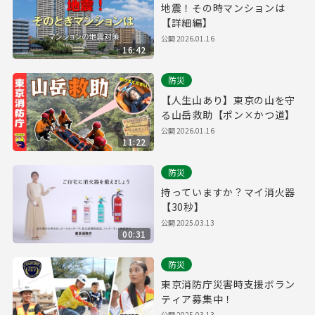
地震！その時マンションは
【詳細編】
公開
2026.01.16
16:42
防災
【人生山あり】東京の山を守
る山岳救助【ポン×かつ道】
公開
2026.01.16
11:22
防災
持っていますか？マイ消火器
【30秒】
公開
2025.03.13
00:31
防災
東京消防庁災害時支援ボラン
ティア募集中！
公開
2025.03.13