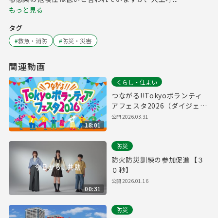
もっと見る
タグ
#
救急・消防
#
防災・災害
関連動画
くらし・住まい
つながる!!Tokyoボランティ
アフェスタ2026（ダイジェス
ト版）
公開
2026.03.31
18:01
防災
防火防災訓練の参加促進【３
０秒】
公開
2026.01.16
00:31
防災