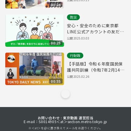
01:24
防災
安心・安全のために東京都
LINE公式アカウントの友だち
追加をお願いします！
公開
2025.03.03
00:29
行財政
【手話版】令和６年度国民保
護共同訓練（令和7年2月14日
東京デイリーニュース
公開
2025.02.26
00:55
No.688）
お問い合わせ : 東京動画 運営担当
E-mail：S0014905＜at＞section.metro.tokyo.jp
※＜at＞を@に置き換えてメールをお送りください。