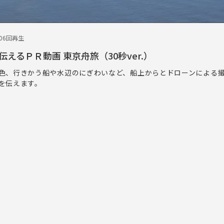
706回再生
えるＰＲ動画 東京舟旅（30秒ver.）
色、行きかう船や水辺のにぎわいなど、船上からとドローンによる
を伝えます。