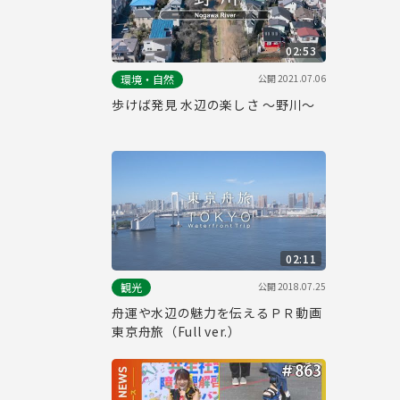
02:53
公開
2021.07.06
環境・自然
歩けば発見 水辺の楽しさ ～野川～
02:11
公開
2018.07.25
観光
舟運や水辺の魅力を伝えるＰＲ動画
東京舟旅（Full ver.）