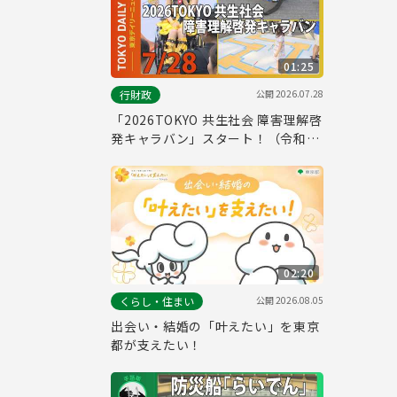
01:25
公開
2026.07.28
行財政
「2026TOKYO 共生社会 障害理解啓
発キャラバン」スタート！（令和8
年7月28日 東京デイリーニュース
No.863）
02:20
公開
2026.08.05
くらし・住まい
出会い・結婚の「叶えたい」を東京
都が支えたい！