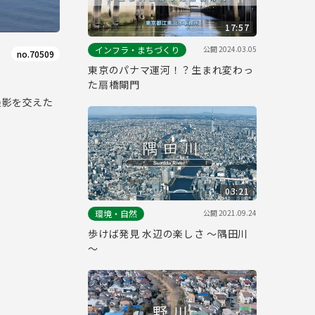
17:57
公開
2024.03.05
インフラ・まちづくり
no.70509
東京のパナマ運河！？生まれ変わっ
た扇橋閘門
撮影を交えた
03:21
公開
2021.09.24
環境・自然
歩けば発見 水辺の楽しさ ～隅田川
～