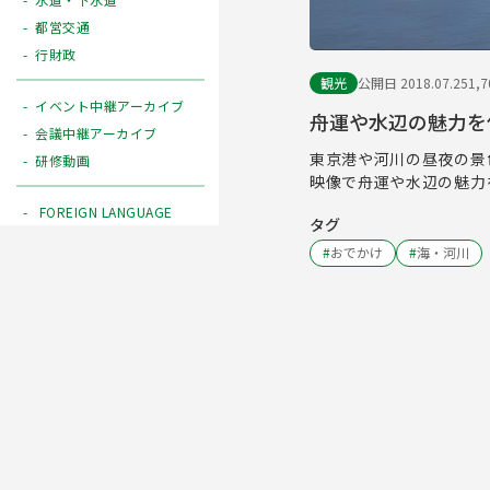
都営交通
行財政
観光
公開日 2018.07.25
1,
イベント中継アーカイブ
舟運や水辺の魅力を伝
会議中継アーカイブ
東京港や河川の昼夜の景
研修動画
映像で舟運や水辺の魅力
FOREIGN LANGUAGE
タグ
#
おでかけ
#
海・河川