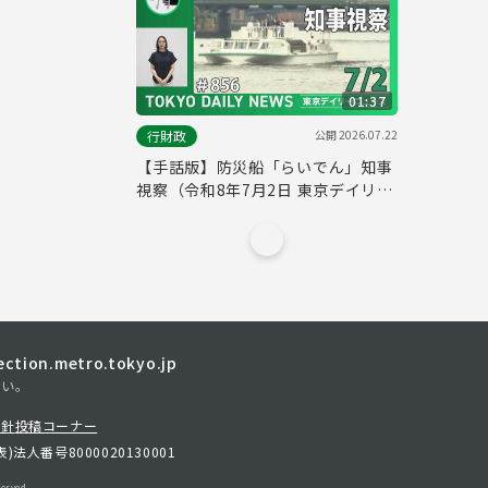
01:37
公開
2026.07.22
行財政
【手話版】防災船「らいでん」知事
視察（令和8年7月2日 東京デイリー
ニュース No.856）
tion.metro.tokyo.jp
さい。
方針
投稿コーナー
表)
法人番号8000020130001
erved.