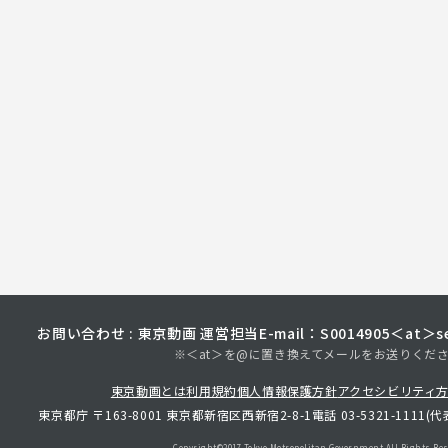
お問い合わせ : 東京動画 運営担当
E-mail：S0014905＜at＞sec
※＜at＞を@に置き換えてメールをお送りくだ
東京動画とは
利用規約
個人情報保護方針
アクセシビリティ
東京都庁 〒163-8001 東京都新宿区西新宿2-8-1
電話 03-5321-1111(代
Copyright©︎2017 Tokyo Metropolitan
Government.All Rights Res