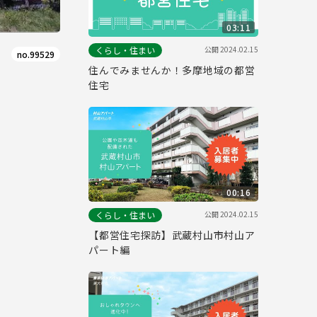
03:11
公開
2024.02.15
くらし・住まい
no.99529
住んでみませんか！多摩地域の都営
住宅
00:16
公開
2024.02.15
くらし・住まい
【都営住宅探訪】武蔵村山市村山ア
パート編