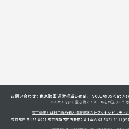
お問い合わせ : 東京動画 運営担当
E-mail：S0014905＜at＞sec
※＜at＞を@に置き換えてメールをお送りくだ
東京動画とは
利用規約
個人情報保護方針
アクセシビリティ
東京都庁 〒163-8001 東京都新宿区西新宿2-8-1
電話 03-5321-1111(代
Copyright©︎2017 Tokyo Metropolitan
Government.All Rights Res