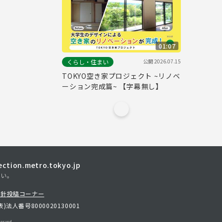
01:07
公開
2026.07.15
くらし・住まい
TOKYO空き家プロジェクト ~リノベ
ーション完成篇~ 【字幕無し】
tion.metro.tokyo.jp
さい。
方針
投稿コーナー
表)
法人番号8000020130001
erved.