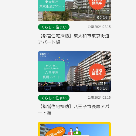
00:16
公開
2024.02.15
くらし・住まい
【都営住宅探訪】東大和市東京街道
アパート編
00:16
公開
2024.02.15
くらし・住まい
【都営住宅探訪】八王子市長房アパ
ート編