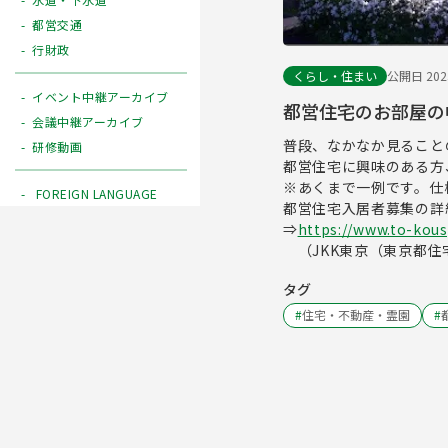
都営交通
行財政
くらし・住まい
公開日 2023
イベント中継アーカイブ
都営住宅のお部屋の
会議中継アーカイブ
普段、なかなか見ること
研修動画
都営住宅に興味のある方
※あくまで一例です。仕
FOREIGN LANGUAGE
都営住宅入居者募集の詳
⇒
https://www.to-kous
（JKK東京（東京都住
タグ
#
住宅・不動産・霊園
#