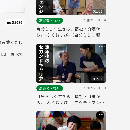
01:01
公開
2026.03.19
高齢者・福祉
no.83080
自分らしく生きる、福祉・介護か
ら。-ふくむすび-【自分らしく編_
フルver.】
合言葉で楽し
目以上食べて
01:01
公開
2026.03.19
高齢者・福祉
自分らしく生きる、福祉・介護か
ら。-ふくむすび-【アクティブシニ
ア編_フルver.】