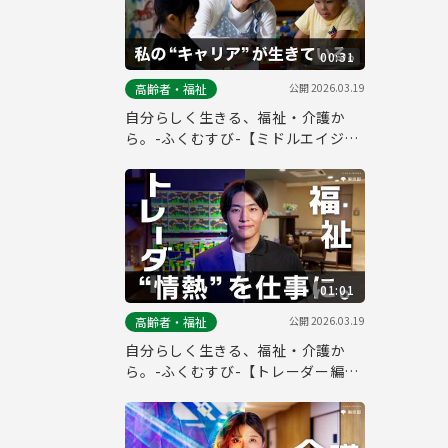
00:31
公開
2026.03.19
高齢者・福祉
自分らしく生きる、福祉・介護か
ら。-ふくむすび-【ミドルエイジ編
_30秒ver.】
01:01
公開
2026.03.19
高齢者・福祉
自分らしく生きる、福祉・介護か
ら。-ふくむすび-【トレーダー編_
フルver.】