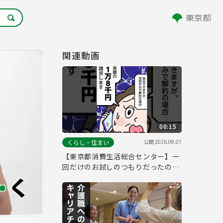
関連動画
00:15
公開
2026.08.07
くらし・住まい
【東京都消費生活総合センター】一
回だけのお試しのつもりだったの
に…定期購入編