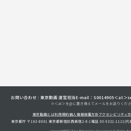
お問い合わせ : 東京動画 運営担当
E-mail：S0014905＜at＞sec
※＜at＞を@に置き換えてメールをお送りくだ
東京動画とは
利用規約
個人情報保護方針
アクセシビリティ
東京都庁 〒163-8001 東京都新宿区西新宿2-8-1
電話 03-5321-1111(代
Copyright©︎2017 Tokyo Metropolitan
Government.All Rights Res