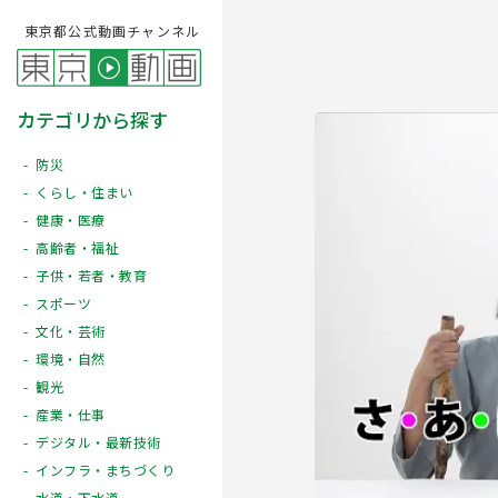
東京都公式動画チャンネル
カテゴリから探す
防災
くらし・住まい
健康・医療
高齢者・福祉
子供・若者・教育
スポーツ
文化・芸術
Play
環境・自然
観光
産業・仕事
デジタル・最新技術
インフラ・まちづくり
水道・下水道