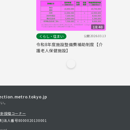
18:40
公開
2026.03.13
くらし・住まい
令和8年度施設整備費補助制度【介
護老人保健施設】
tion.metro.tokyo.jp
さい。
方針
投稿コーナー
表)
法人番号8000020130001
erved.