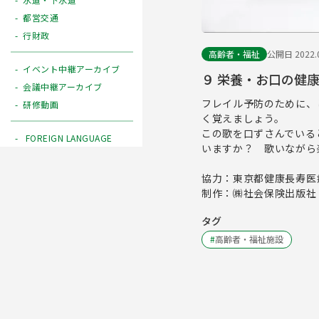
都営交通
行財政
高齢者・福祉
公開日 2022.0
イベント中継アーカイブ
９ 栄養・お口の健
会議中継アーカイブ
フレイル予防のために、
研修動画
く覚えましょう。
この歌を口ずさんでいる
FOREIGN LANGUAGE
いますか？ 歌いながら
協力：東京都健康長寿医
制作：㈱社会保険出版社
タグ
#
高齢者・福祉施設