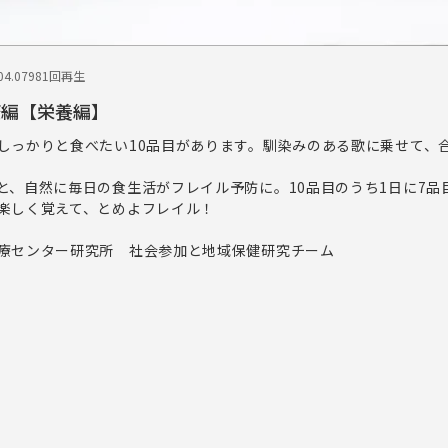
4.07
981回再生
康編【栄養編】
しっかりと食べたい10品目があります。馴染みのある歌に乗せて、
と、自然に毎日の食生活がフレイル予防に。10品目のうち1日に7品
楽しく覚えて、とめよフレイル！
療センター研究所 社会参加と地域保健研究チーム