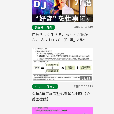
01:01
公開
2026.03.19
高齢者・福祉
自分らしく生きる、福祉・介護か
ら。-ふくむすび-【DJ編_フル
ver.】
18:35
公開
2026.03.13
くらし・住まい
令和8年度施設整備費補助制度【介
護医療院】