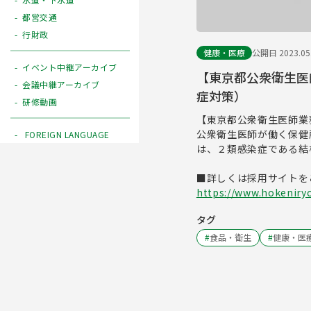
都営交通
行財政
健康・医療
公開日 2023.05
イベント中継アーカイブ
【東京都公衆衛生医
会議中継アーカイブ
症対策）
研修動画
【東京都公衆衛生医師業
公衆衛生医師が働く保健
FOREIGN LANGUAGE
は、２類感染症である結
■詳しくは採用サイトを
https://www.hokeniryo
タグ
#
食品・衛生
#
健康・医