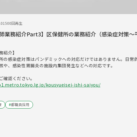
.01
500回再生
師業務紹介Part3】区保健所の業務紹介（感染症対策～
務紹介】
所の感染症対策はパンデミックへの対応だけではありません。日常
核や、感染性胃腸炎の施設内集団発生などへの対応です。
ご確認ください。
1.metro.tokyo.lg.jp/kousyueisei-ishi-saiyou/
療
#
都職員採用