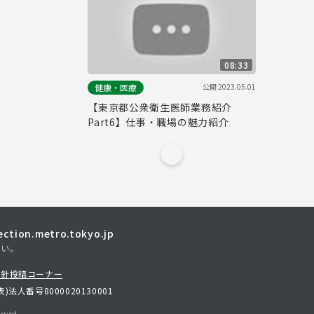
08:33
公開
2023.05.01
健康・医療
【東京都公衆衛生医師業務紹介
Part6】仕事・職場の魅力紹介
tion.metro.tokyo.jp
さい。
方針
投稿コーナー
表)
法人番号8000020130001
erved.