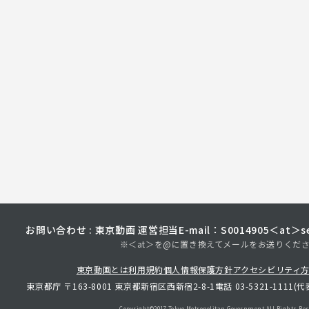
お問い合わせ : 東京動画 運営担当
E-mail：S0014905＜at＞sec
※＜at＞を@に置き換えてメールをお送りくだ
東京動画とは
利用規約
個人情報保護方針
アクセシビリティ
東京都庁 〒163-8001 東京都新宿区西新宿2-8-1
電話 03-5321-1111(代
Copyright©︎2017 Tokyo Metropolitan
Government.All Rights Res