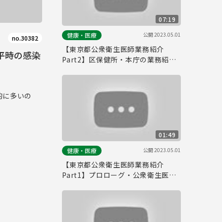
07:19
公開
2023.05.01
健康・医療
no.30382
【東京都公衆衛生医師業務紹介
平時の感染
Part2】区保健所・本庁の業務紹介
（感染症対策～新型コロナウイルス
感染症～）
的に多いの
01:49
公開
2023.05.01
健康・医療
【東京都公衆衛生医師業務紹介
Part1】プロローグ・公衆衛生医師
の業務概要