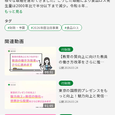
様々な取組を進めてきました。こうした取組により食品ロス発
生量は2000年比で半分以下まで減少。令和８年...
もっと見る
タグ
#
財政・予算
#
2026年度注目事業
#
食品ロス
関連動画
行財政
【教育の質向上に向けた教員
の働き方改革をさらに推
進！】
公開
2026.03.24
00:51
行財政
東京の国際的プレゼンスをも
っと向上！魅力向上と発信の
強化で、世界から投資をさら
公開
2026.03.24
01:05
に呼び込みます。