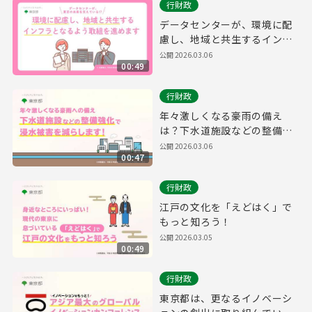
行財政
データセンターが、環境に配
慮し、地域と共生するインフ
ラとなるよう、取組を進めま
公開
2026.03.06
00:49
す。
行財政
年々激しくなる豪雨の備え
は？下水道施設などの整備を
強化することで浸水被害を減
公開
2026.03.06
00:47
らします！
行財政
江戸の文化を「えどはく」で
もっと知ろう！
公開
2026.03.05
00:49
行財政
東京都は、更なるイノベーシ