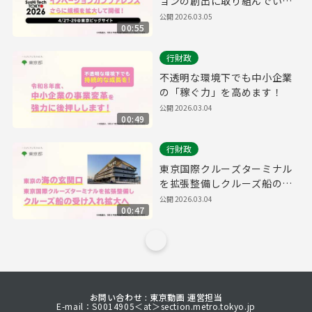
ョンの創出に取り組んでいき
ます​！
公開
2026.03.05
00:55
行財政
不透明な環境下でも中小企業
の「稼ぐ力」を高めます！
公開
2026.03.04
00:49
行財政
東京国際クルーズターミナル
を拡張整備しクルーズ船の受
け入れを拡大へ
公開
2026.03.04
00:47
お問い合わせ : 東京動画 運営担当
E-mail：S0014905＜at＞section.metro.tokyo.jp