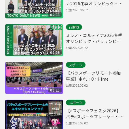
ナ2026冬季オリンピック・パ
ラリンピック 東京都ゆかりの
公開
2026.06.12
02:08
メダリストを表彰（令和8年5
月22日 東京デイリーニュース
行財政
No.843）
ミラノ・コルティナ2026冬季
オリンピック・パラリンピッ
ク 東京都ゆかりのメダリスト
公開
2026.05.22
02:09
を表彰（令和8年5月22日 東京
デイリーニュース No.843）
スポーツ
【パラスポーツリモート参加
事業】走れ！OriHime
公開
2026.02.02
03:25
スポーツ
【eスポーツフェスタ2026】
パラeスポーツプレーヤーとの
エキシビションマッチ
公開
2026.02.02
01:01:48