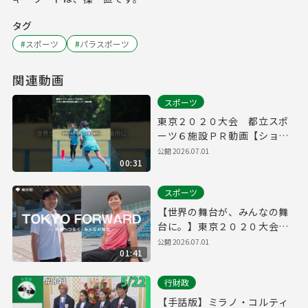
タグ
#
スポーツ
#
パラスポーツ
関連動画
スポーツ
東京２０２０大会 都立スポ
ーツ６施設ＰＲ動画【ショー
ト】
公開
2026.07.01
00:31
スポーツ
【世界の舞台が、みんなの舞
台に。】東京２０２０大会
都立スポーツ６施設ＰＲ動画
公開
2026.07.01
01:41
行財政
【手話版】ミラノ・コルティ