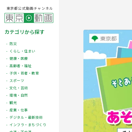
東京都公式動画チャンネル
カテゴリから探す
防災
くらし・住まい
健康・医療
高齢者・福祉
子供・若者・教育
スポーツ
文化・芸術
Play
環境・自然
観光
産業・仕事
デジタル・最新技術
インフラ・まちづくり
水道・下水道