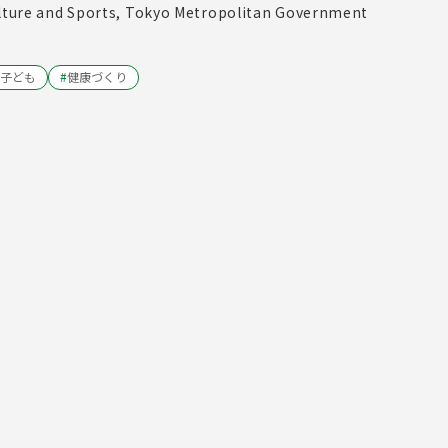
ulture and Sports, Tokyo Metropolitan Government
子ども
#
健康づくり