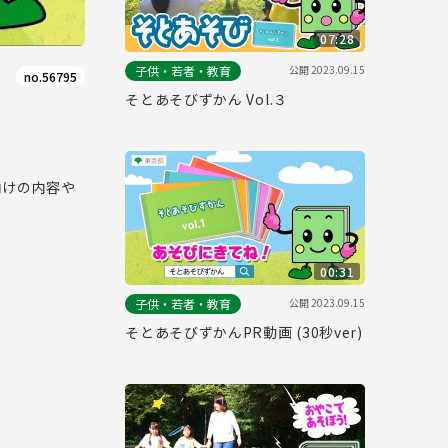
07:28
公開
2023.09.15
子供・若者・教育
no.56795
そとあそびずかん Vol.３
向けの内容や
00:31
公開
2023.09.15
子供・若者・教育
そとあそびずかんPR動画 (30秒ver)