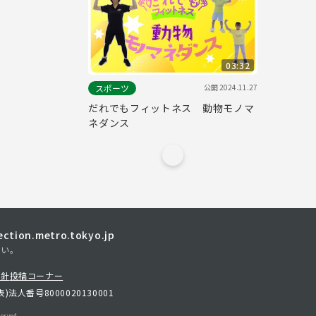
03:32
公開
2024.11.27
スポーツ
だれでもフィットネス 動物モノマ
ネダンス
tion.metro.tokyo.jp
さい。
方針
投稿コーナー
表)
法人番号8000020130001
erved.