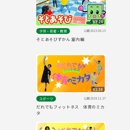
07:24
公開
2023.09.15
子供・若者・教育
そとあそびずかん 室内編
02:38
公開
2024.11.27
スポーツ
だれでもフィットネス 体育のミカ
タ