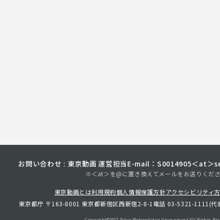
お問い合わせ : 東京動画 運営担当
E-mail：S0014905＜at＞sec
※＜at＞を@に置き換えてメールをお送りくだ
東京動画とは
利用規約
個人情報保護方針
アクセシビリティ
東京都庁 〒163-8001 東京都新宿区西新宿2-8-1
電話 03-5321-1111(代
Copyright©︎2017 Tokyo Metropolitan
Government.All Rights Res