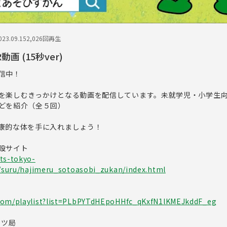
23.09.15
2,026回再生
 (15秒ver)
信中！
を楽しむきっかけとなる動画を配信しています。未就学児・小学生
どを紹介（全５回）
康的な体を手に入れましょう！
設サイト
ts-tokyo-
p/suru/hajimeru_sotoasobi_zukan/index.html
com/playlist?list=PLbPYTdHEpoHHfc_qKxfN1lKMEJkddF_eg
ーツ局