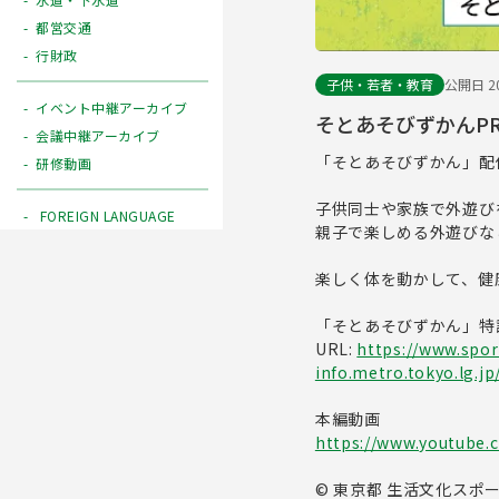
都営交通
行財政
子供・若者・教育
公開日 20
イベント中継アーカイブ
そとあそびずかんPR動画
会議中継アーカイブ
「そとあそびずかん」配
研修動画
子供同士や家族で外遊び
FOREIGN LANGUAGE
親子で楽しめる外遊びな
楽しく体を動かして、健
「そとあそびずかん」特
URL:
https://www.spor
info.metro.tokyo.lg.j
本編動画
https://www.youtube.
© 東京都 生活文化スポ