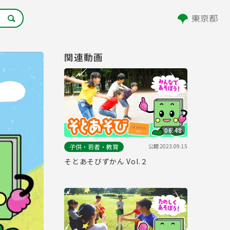
関連動画
06:48
公開
2023.09.15
子供・若者・教育
そとあそびずかん Vol.２