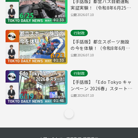
【手話版】都営バス自動運転
実証実験！（令和8年6月25日
東京デイリーニュース
公開
2026.07.10
01:33
No.854）
行財政
【手話版】都立スポーツ施設
の今を体験！（令和8年6月23
日 東京デイリーニュース
公開
2026.07.10
01:33
No.853）
行財政
【手話版】「Edo Tokyo キャ
ンペーン 2026春」スタート！
（令和8年6月17日 東京デイリ
公開
2026.07.10
01:48
ーニュース No.852）