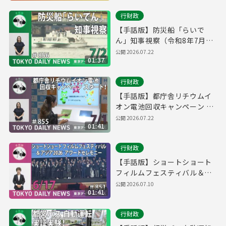
行財政
【手話版】防災船「らいで
ん」知事視察（令和8年7月2
日 東京デイリーニュース
公開
2026.07.22
01:37
No.856）
行財政
【手話版】都庁舎リチウムイ
オン電池回収キャンペーン ス
タート！（令和8年7月1日 東
公開
2026.07.22
01:41
京デイリーニュース No.855）
行財政
【手話版】ショートショート
フィルムフェスティバル＆ア
ジア2026 アワードセレモニー
公開
2026.07.10
01:41
（令和8年6月17日 東京デイリ
ーニュース No.851）
行財政