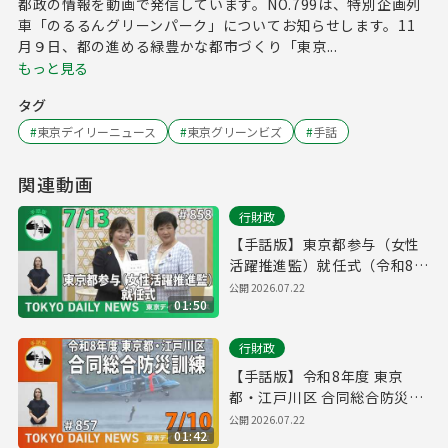
都政の情報を動画で発信しています。NO.799は、特別企画列
車「のるるんグリーンパーク」についてお知らせします。11
月９日、都の進める緑豊かな都市づくり「東京...
もっと見る
タグ
#
東京デイリーニュース
#
東京グリーンビズ
#
手話
関連動画
行財政
【手話版】東京都参与（女性
活躍推進監）就任式（令和8年
7月14日 東京デイリーニュー
公開
2026.07.22
01:50
ス No.858）
行財政
【手話版】令和8年度 東京
都・江戸川区 合同総合防災訓
練（令和8年7月9日 東京デイ
公開
2026.07.22
01:42
リーニュース No.857）