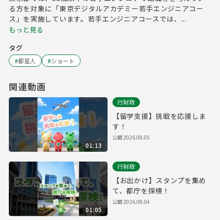
る方を対象に「東京デジタルアカデミー若手エンジニアコー
ス」を実施しています。若手エンジニアコースでは、...
もっと見る
タグ
#
都星人
#
ショート
関連動画
行財政
【留学支援】挑戦を応援しま
す！
公開
2026.08.05
01:13
行財政
【お出かけ】スタンプを集め
て、都庁を探検！
公開
2026.08.04
01:05