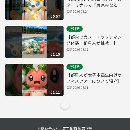
ターミナルで「東京みなと
祭」を開催！
公開
2026.06.24
00:57
行財政
【都内でカヌー・ラフティン
グ体験！都星人が挑戦！】
公開
2026.06.17
01:19
行財政
【都星人が女子中高生向けオ
フィスツアーについて紹介】
公開
2026.06.11
01:11
お問い合わせ : 東京動画 運営担当