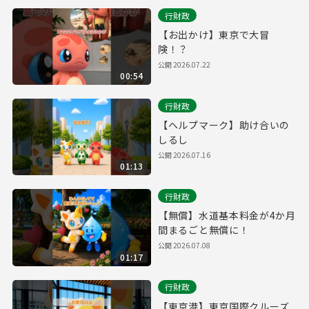
行財政
【お出かけ】東京で大冒
険！？
公開
2026.07.22
00:54
行財政
【ヘルプマーク】助け合いの
しるし
公開
2026.07.16
01:13
行財政
【無償】水道基本料金が4か月
間まるごと無償に！
公開
2026.07.08
01:17
行財政
【東京港】東京国際クルーズ