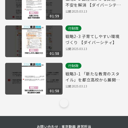
不安を解消 【ダイバーシテ
ィ】
公開
2025.03.13
01:59
行財政
戦略2-3 子育てしやすい環境
づくり 【ダイバーシティ】
公開
2025.03.13
01:58
行財政
戦略3-1 「新たな教育のスタ
イル」を都立高校から展開
【ダイバーシティ】
公開
2025.03.13
01:58
お問い合わせ : 東京動画 運営担当