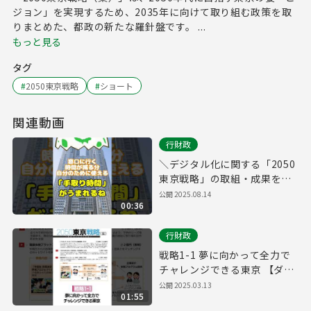
ジョン」を実現するため、2035年に向けて取り組む政策を取
りまとめた、都政の新たな羅針盤です。 ...
もっと見る
タグ
#
2050東京戦略
#
ショート
関連動画
行財政
＼デジタル化に関する「2050
東京戦略」の取組・成果をご
紹介！／
公開
2025.08.14
00:36
行財政
戦略1-1 夢に向かって全力で
チャレンジできる東京 【ダイ
バーシティ】
公開
2025.03.13
01:55