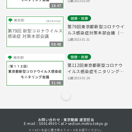
議(令和5年2月9日17時15分
公開
2023.02.09
28:47
～)
健康・医療
第79回東京都新型コロナウイ
ルス感染症対策本部会議（令
和5年1月31日 16時15分～）
公開
2023.01.31
08:48
健康・医療
第112回東京都新型コロナウ
イルス感染症モニタリング会
議(令和5年1月26日16時15分
公開
2023.01.26
31:06
～)
お問い合わせ : 東京動画 運営担当
E-mail：S0014905＜at＞section.metro.tokyo.jp
※＜at＞を@に置き換えてメールをお送りください。