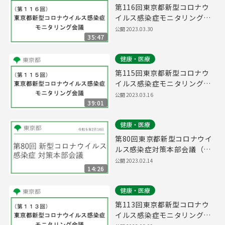
第116回東京都新型コロナウ
イルス感染症モニタリング会
議(令和5年3月30日13時00分
公開
2023.03.30
35:47
～)
健康・医療
第115回東京都新型コロナウ
イルス感染症モニタリング会
議(令和5年3月16日14時45分
公開
2023.03.16
39:01
～)
健康・医療
第80回東京都新型コロナウイ
ルス感染症対策本部会議（令
和5年2月14日 16時45分～）
公開
2023.02.14
14:26
健康・医療
第113回東京都新型コロナウ
イルス感染症モニタリング会