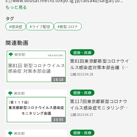
s://www.bousai.metro.tokyo.lg.jp/taisaku/saigai/10...
もっと見る
タグ
#
感染症
#
ライブ配信
#
新型コロナ
関連動画
健康・医療
第81回東京都新型コロナウイ
ルス感染症対策本部会議（令
和5年4月28日 17時00分～）
公開
2023.04.28
18:18
健康・医療
第117回東京都新型コロナウ
イルス感染症モニタリング会
議(令和5年4月28日11時00分
公開
2023.04.27
33:55
～)
健康・医療