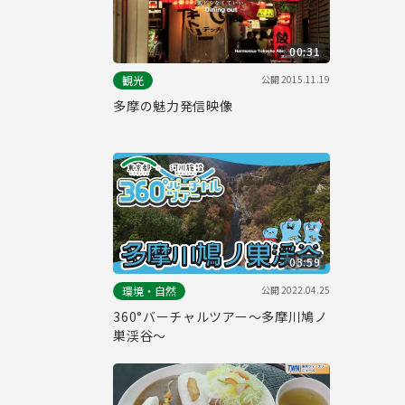
00:31
公開
2015.11.19
観光
多摩の魅力発信映像
03:59
公開
2022.04.25
環境・自然
360°バーチャルツアー～多摩川鳩ノ
巣渓谷～