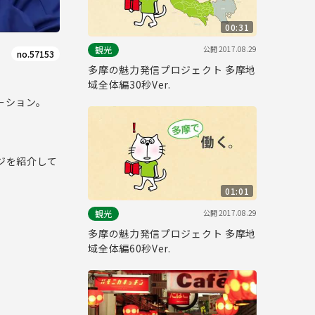
00:31
公開
2017.08.29
観光
no.57153
多摩の魅力発信プロジェクト 多摩地
」
域全体編30秒Ver.
ーション。
ジを紹介して
01:01
公開
2017.08.29
観光
多摩の魅力発信プロジェクト 多摩地
域全体編60秒Ver.