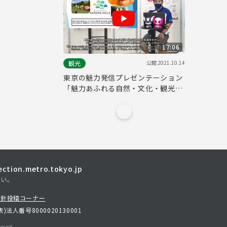
17:06
公開
2021.10.14
観光
東京の魅力発信プレゼンテーション
「魅力あふれる自然・文化・観光の
地 武蔵村山市」
tion.metro.tokyo.jp
さい。
方針
投稿コーナー
表)
法人番号8000020130001
erved.