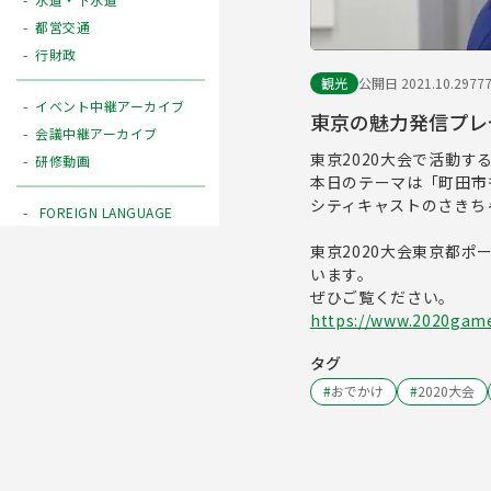
都営交通
行財政
観光
公開日 2021.10.29
77
イベント中継アーカイブ
東京の魅力発信プレゼ
会議中継アーカイブ
東京2020大会で活動
研修動画
本日のテーマは「町田市も東
シティキャストのさきち
FOREIGN LANGUAGE
東京2020大会東京都
います。
ぜひご覧ください。
https://www.2020games
タグ
#
おでかけ
#
2020大会