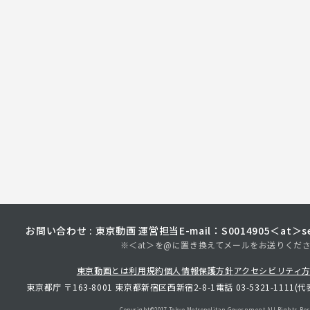
お問い合わせ : 東京動画 運営担当
E-mail：S0014905＜at＞sec
※＜at＞を@に置き換えてメールをお送りくだ
東京動画とは
利用規約
個人情報保護方針
アクセシビリティ
東京都庁 〒163-8001 東京都新宿区西新宿2-8-1
電話 03-5321-1111(代
Copyright©︎2017 Tokyo Metropolitan
Government.All Rights Res