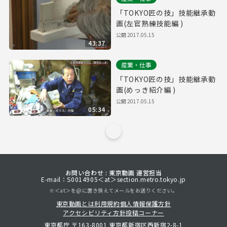
「TOKYO匠の技」技能継承動
画(左官熟練技能編 )
公開
2017.05.15
43:37
産業・仕事
「TOKYO匠の技」技能継承動
画(めっき紹介編 )
公開
2017.05.15
05:34
お問い合わせ : 東京動画 運営担当
E-mail：S0014905＜at＞section.metro.tokyo.jp
※＜at＞を@に置き換えてメールをお送りください。
東京動画とは
利用規約
個人情報保護方針
アクセシビリティ方針
投稿コーナー
東京都庁 〒163-8001 東京都新宿区西新宿2-8-1