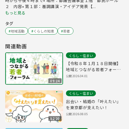
時から午後４時まで• 場所：都議会議事堂１階 都民ホール
２ 内容• 第１部：基調講演・アイデア発表【...
もっと見る
タグ
#
地域活動
#
くらしの知恵
#
若者
関連動画
くらし・住まい
【令和８年１月１８日開催】
地域とつながる若者フォーラ
ム 通し動画
公開
2026.04.01
09:24
くらし・住まい
出会い・結婚の「叶えたい」
を東京都が支えたい！
公開
2026.08.05
02:20