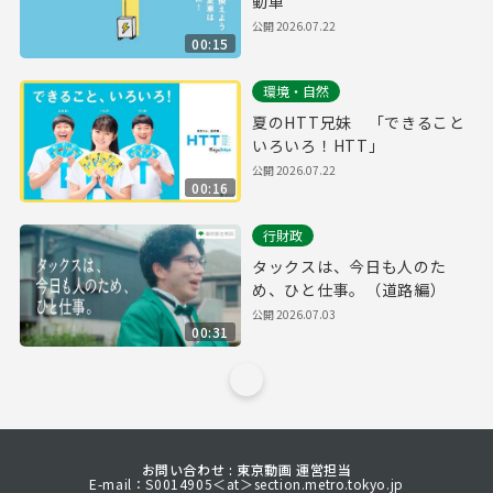
動車
公開
2026.07.22
00:15
環境・自然
夏のHTT兄妹 「できること
いろいろ！HTT」
公開
2026.07.22
00:16
行財政
タックスは、今日も人のた
め、ひと仕事。（道路編）
公開
2026.07.03
00:31
お問い合わせ : 東京動画 運営担当
E-mail：S0014905＜at＞section.metro.tokyo.jp