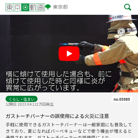
Play
くらし・住まい
no.05989
公開日 2023.04.12
1万回再生
ガストーチバーナーの誤使用による火災に注意
手軽に使用できるガストーチバーナーは一般家庭にも普及して
きており、夏になればバーべキューなどで使う機会が増えると
予想されます。ガストーチバーナーの誤使用により...