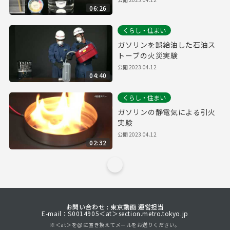
06:26
くらし・住まい
ガソリンを誤給油した石油ス
トーブの火災実験
公開
2023.04.12
04:40
くらし・住まい
ガソリンの静電気による引火
実験
公開
2023.04.12
02:32
お問い合わせ : 東京動画 運営担当
E-mail：S0014905＜at＞section.metro.tokyo.jp
※＜at＞を@に置き換えてメールをお送りください。