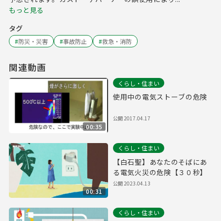
もっと見る
タグ
#
防災・災害
#
事故防止
#
救急・消防
関連動画
くらし・住まい
使用中の電気ストーブの危険
公開
2017.04.17
00:35
くらし・住まい
【白石聖】あなたのそばにあ
る電気火災の危険【３０秒】
公開
2023.04.13
00:31
くらし・住まい