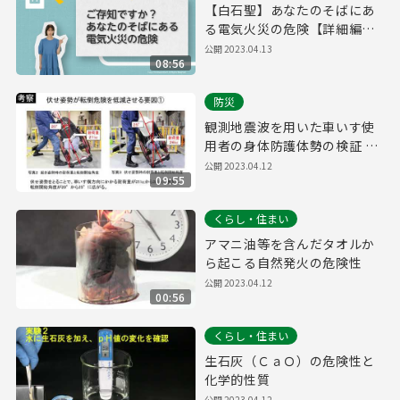
【白石聖】あなたのそばにあ
る電気火災の危険【詳細編９
分】
公開
2023.04.13
08:56
防災
観測地震波を用いた車いす使
用者の身体防護体勢の検証 消
防技術課
公開
2023.04.12
09:55
くらし・住まい
アマニ油等を含んだタオルか
ら起こる自然発火の危険性
公開
2023.04.12
00:56
くらし・住まい
生石灰（ＣａＯ）の危険性と
化学的性質
公開
2023.04.12