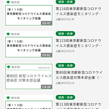
健康・医療
第116回東京都新型コロナウ
イルス感染症モニタリング会
議(令和5年3月30日13時00分
公開
2023.03.30
35:47
～)
健康・医療
第115回東京都新型コロナウ
イルス感染症モニタリング会
議(令和5年3月16日14時45分
公開
2023.03.16
39:01
～)
健康・医療
第80回東京都新型コロナウイ
ルス感染症対策本部会議（令
和5年2月14日 16時45分～）
公開
2023.02.14
14:26
健康・医療
第113回東京都新型コロナウ