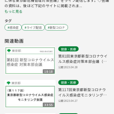
に係る東京都危機管理対策会議」をライブ配信します。◇会議
の資料は、後ほど下記のサイトに掲載されま...
もっと見る
タグ
#
感染症
#
ライブ配信
#
新型コロナ
関連動画
健康・医療
第81回東京都新型コロナウイ
ルス感染症対策本部会議（令
和5年4月28日 17時00分～）
公開
2023.04.28
18:18
健康・医療
第117回東京都新型コロナウ
イルス感染症モニタリング会
議(令和5年4月28日11時00分
公開
2023.04.27
33:55
～)