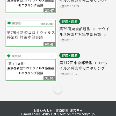
イルス感染症モニタリング会
議(令和5年2月9日17時15分
公開
2023.02.09
28:47
～)
健康・医療
第79回東京都新型コロナウイ
ルス感染症対策本部会議（令
和5年1月31日 16時15分～）
公開
2023.01.31
08:48
健康・医療
第112回東京都新型コロナウ
イルス感染症モニタリング会
議(令和5年1月26日16時15分
公開
2023.01.26
31:06
～)
お問い合わせ : 東京動画 運営担当
E-mail：S0014905＜at＞section.metro.tokyo.jp