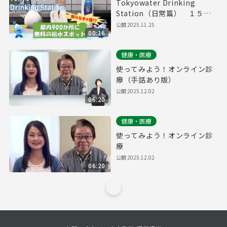
Tokyowater Drinking
Station（日常篇） １５秒
版
公開
2025.11.25
00:16
健康・医療
使ってみよう！オンライン診
療（手話あり版）
公開
2025.12.02
06:20
健康・医療
使ってみよう！オンライン診
療
公開
2025.12.02
06:20