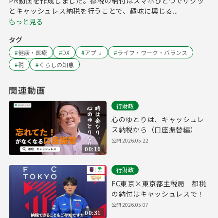
PR動画を作成しました。都税の納付はスマホひとつでサクッ
とキャッシュレス納税を行うことで、趣味に興じる...
もっと見る
タグ
#
健康・医療
#
DX
#
アプリ
#
ライフ・ワーク・バランス
#
税
#
くらしの知恵
関連動画
行財政
心のゆとりは、キャッシュレ
ス納税から（口座振替編）
公開
2026.05.22
00:16
行財政
FC東京×東京都主税局 都税
の納付はキャッシュレスで！
公開
2026.05.07
00:31