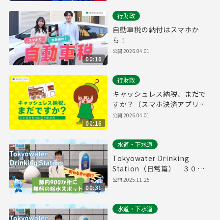
行財政
自動車税の納付はスマホか
ら！
公開
2026.04.01
00:16
行財政
キャッシュレス納税、まだで
すか？（スマホ決済アプリ
編）
公開
2026.04.01
00:16
水道・下水道
Tokyowater Drinking
Station（日常篇） ３０秒
版
公開
2025.11.25
00:31
水道・下水道