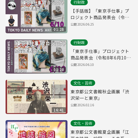
行財政
【手話版】「東京手仕事」プ
ロジェクト商品発表会（令和8
年6月10日 東京デイリーニュ
公開
2026.06.25
01:28
ース No.848）
行財政
「東京手仕事」プロジェクト
商品発表会（令和8年6月10日
東京デイリーニュース
公開
2026.06.10
01:28
No.848）
文化・芸術
東京都公文書館秋企画展「渋
沢栄一と東京」
公開
2026.02.16
16:41
文化・芸術
東京都公文書館夏企画展「江