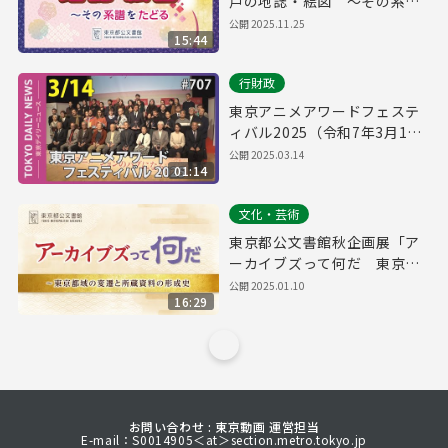
戸の地誌・絵図 ～その系譜
をたどる」
公開
2025.11.25
15:44
行財政
東京アニメアワードフェステ
ィバル2025（令和7年3月14
日 東京デイリーニュース
公開
2025.03.14
01:14
No.707）
文化・芸術
東京都公文書館秋企画展「ア
ーカイブズって何だ 東京都
域の変遷と所蔵資料の形成
公開
2025.01.10
16:29
史」
お問い合わせ : 東京動画 運営担当
E-mail：S0014905＜at＞section.metro.tokyo.jp