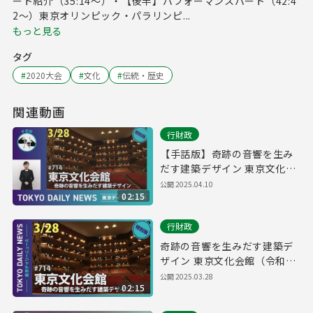
ート紹介（35:14～）・【後半】パフォーマンスパート（42:4
2～）東京オリンピック・パラリンピ...
もっと見る
タグ
#
2020大会
#
文化
#
伝統・歴史
関連動画
行財政
【手話版】奇跡の音響を生み
だす建築デザイン 東京文化会
館（令和7年3月28日 東京デイ
公開
2025.04.10
02:15
リーニュース特別版）
行財政
奇跡の音響を生みだす建築デ
ザイン 東京文化会館（令和7
年3月28日 東京デイリーニュ
公開
2025.03.28
02:15
ース特別版）