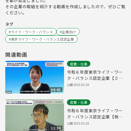
を都が認定しました。
その企業の取組を紹介する動画を作成しましたので、ぜひご覧
ください。
タグ
#
ライフ・ワーク・バランス
#
企業向け
#
東京ライフ・ワーク・バランス認定企業
関連動画
産業・仕事
令和６年度東京ライフ・ワー
ク・バランス認定企業【ミラ
イウェブ株式会社】
公開
2025.03.24
09:45
産業・仕事
令和６年度東京ライフ・ワー
ク・バランス認定企業【株式
会社プログレス】
公開
2025.03.24
11:34