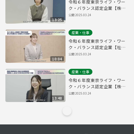
令和６年度東京ライフ・ワー
ク・バランス認定企業【株式
会社QOOLキャリア】
公開
2025.03.24
13:25
産業・仕事
令和６年度東京ライフ・ワー
ク・バランス認定企業【社会
福祉法人大三島育徳会】
公開
2025.03.24
10:04
産業・仕事
令和６年度東京ライフ・ワー
ク・バランス認定企業【株式
会社FIS】
公開
2025.03.24
13:48