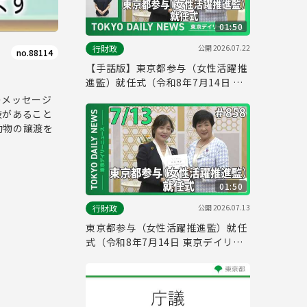
01:50
公開
2026.07.22
行財政
no.88114
【手話版】東京都参与（女性活躍推
進監）就任式（令和8年7月14日 東
京デイリーニュース No.858）
のメッセージ
肢があること
動物の譲渡を
01:50
公開
2026.07.13
行財政
東京都参与（女性活躍推進監）就任
式（令和8年7月14日 東京デイリー
ニュース No.858）