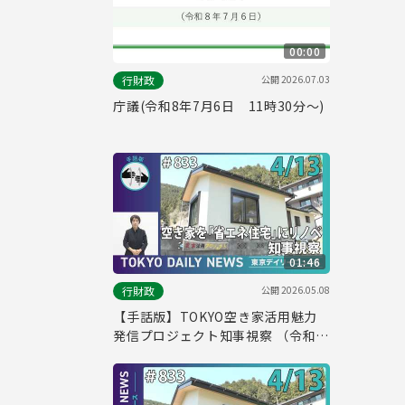
00:00
公開
2026.07.03
行財政
庁議(令和8年7月6日 11時30分～)
01:46
公開
2026.05.08
行財政
【手話版】TOKYO空き家活用魅力
発信プロジェクト知事視察 （令和8
年4月13日 東京デイリーニュース
No.833）