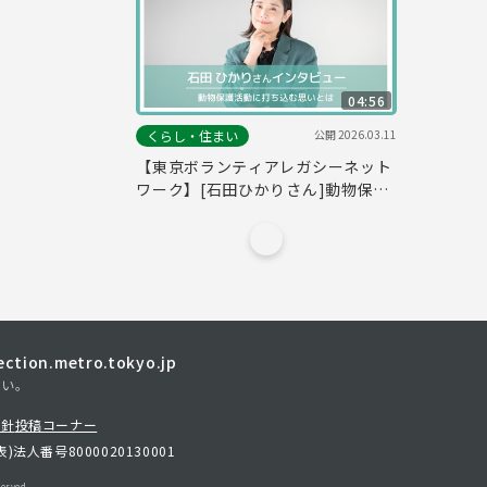
04:56
公開
2026.03.11
くらし・住まい
【東京ボランティアレガシーネット
ワーク】[石田ひかりさん]動物保護
活動に打ち込む思いとは
tion.metro.tokyo.jp
さい。
方針
投稿コーナー
表)
法人番号8000020130001
erved.