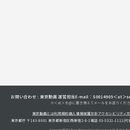
お問い合わせ : 東京動画 運営担当
E-mail：S0014905＜at＞sec
※＜at＞を@に置き換えてメールをお送りくだ
東京動画とは
利用規約
個人情報保護方針
アクセシビリティ
東京都庁 〒163-8001 東京都新宿区西新宿2-8-1
電話 03-5321-1111(代
Copyright©︎2017 Tokyo Metropolitan
Government.All Rights Res