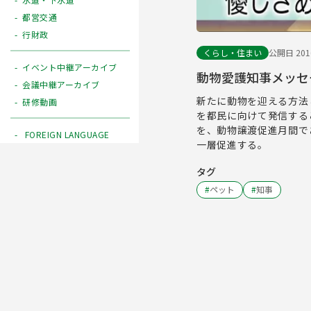
都営交通
行財政
くらし・住まい
公開日 2016
イベント中継アーカイブ
動物愛護知事メッセ
会議中継アーカイブ
新たに動物を迎える方法
研修動画
を都民に向けて発信する
を、動物譲渡促進月間で
FOREIGN LANGUAGE
一層促進する。
タグ
#
ペット
#
知事