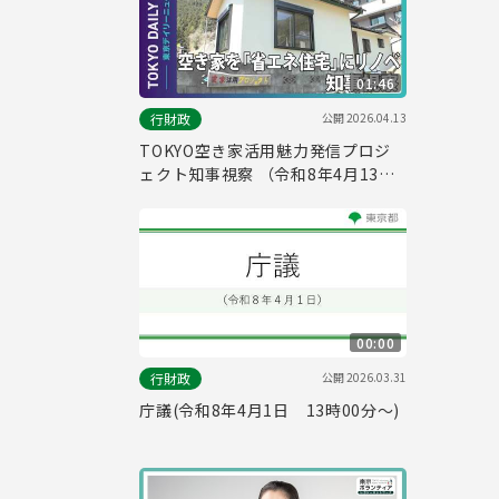
01:46
公開
2026.04.13
行財政
TOKYO空き家活用魅力発信プロジ
ェクト知事視察 （令和8年4月13日
東京デイリーニュース No.833）
00:00
公開
2026.03.31
行財政
庁議(令和8年4月1日 13時00分～)