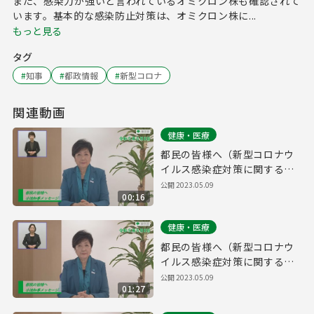
また、感染力が強いと言われているオミクロン株も確認されて
います。基本的な感染防止対策は、オミクロン株に...
もっと見る
タグ
#
知事
#
都政情報
#
新型コロナ
関連動画
健康・医療
都民の皆様へ（新型コロナウ
イルス感染症対策に関する知
事メッセージ 15秒手話付き
公開
2023.05.09
00:16
令和5年5月8日）
健康・医療
都民の皆様へ（新型コロナウ
イルス感染症対策に関する知
事メッセージ 手話付き 令和5
公開
2023.05.09
01:27
年5月8日）