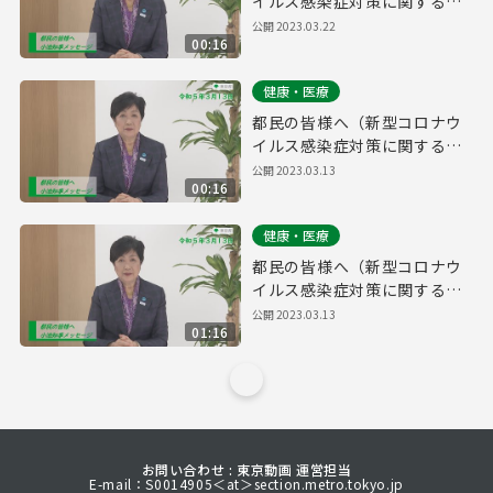
イルス感染症対策に関する知
事メッセージ 15秒手話付き
公開
2023.03.22
00:16
令和5年3月13日）
健康・医療
都民の皆様へ（新型コロナウ
イルス感染症対策に関する知
事メッセージ 15秒版 令和5年
公開
2023.03.13
00:16
3月13日）
健康・医療
都民の皆様へ（新型コロナウ
イルス感染症対策に関する知
事メッセージ 令和5年3月13
公開
2023.03.13
01:16
日）
お問い合わせ : 東京動画 運営担当
E-mail：S0014905＜at＞section.metro.tokyo.jp