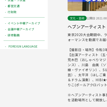
都営交通
行財政
文化・芸術
公開日 2021.08
イベント中継アーカイブ
ヘブンアーティスト
会議中継アーカイブ
東京2020大会期間中
研修動画
ォーマンスを動画でお届
FOREIGN LANGUAGE
【撮影日・場所】令和3
【出演アーティスト（五
荒木巴（おしゃべりマジ
ンス）、川島 由美（ソ
線・ヴァイオリン）、SU
芸）、太平洋（はしご乗り
＆ドラム演奏）、HIBI★
りこ(ポールアクロバット
※ヘブンアーティスト事
を活動場所として開放し