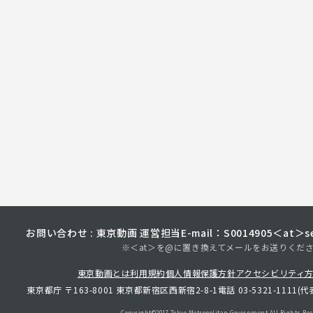
お問い合わせ : 東京動画 運営担当
E-mail：S0014905＜at＞sec
※＜at＞を@に置き換えてメールをお送りくだ
東京動画とは
利用規約
個人情報保護方針
アクセシビリティ
東京都庁 〒163-8001 東京都新宿区西新宿2-8-1
電話 03-5321-1111(代
Copyright©︎2017 Tokyo Metropolitan
Government.All Rights Res