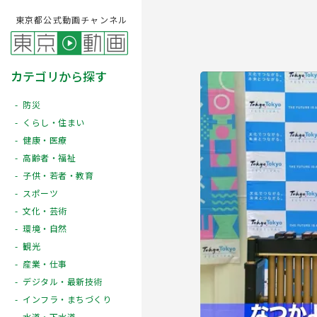
東京都公式動画チャンネル
カテゴリから探す
防災
くらし・住まい
健康・医療
高齢者・福祉
子供・若者・教育
スポーツ
文化・芸術
Play
環境・自然
観光
産業・仕事
デジタル・最新技術
インフラ・まちづくり
水道・下水道