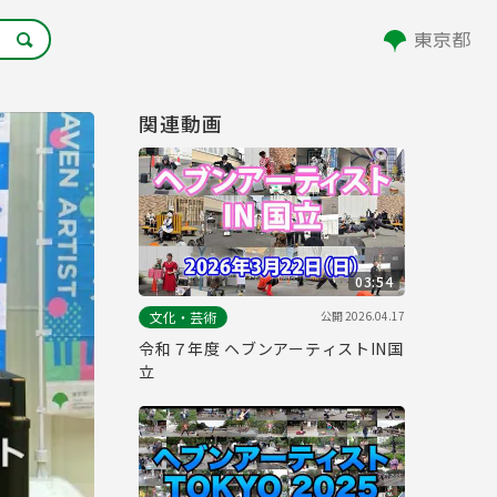
関連動画
03:54
公開
2026.04.17
文化・芸術
令和７年度 ヘブンアーティストIN国
立