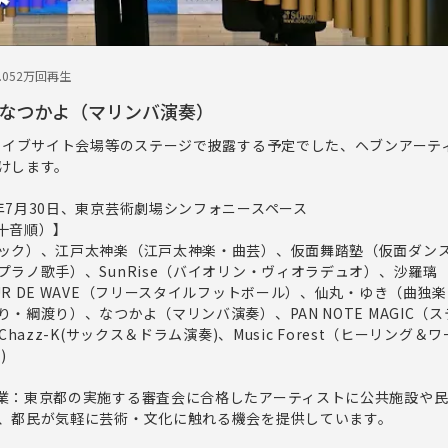
.05
2万回再生
 なつかよ（マリンバ演奏）
、ライブサイト会場等のステージで披露する予定でした、ヘブンアーテ
けします。
年7月30日、東京芸術劇場シンフォニースペース
十音順）】
ック）、江戸太神楽（江戸太神楽・曲芸）、仮面舞踏塾（仮面ダン
プラノ歌手）、SunRise（バイオリン・ヴィオラデュオ）、沙羅璃
R DE WAVE（フリースタイルフットボール）、仙丸・ゆき（曲独
・綱渡り）、なつかよ（マリンバ演奏）、PAN NOTE MAGIC（
Chazz-K(サックス＆ドラム演奏)、Music Forest（ヒーリング
)
業：東京都の実施する審査会に合格したアーティストに公共施設や
、都民が気軽に芸術・文化に触れる機会を提供しています。