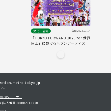
02:07
公開
2026.01.14
文化・芸術
「TOKYO FORWARD 2025 for 世界
陸上」におけるヘブンアーティスト
公演
tion.metro.tokyo.jp
さい。
方針
投稿コーナー
表)
法人番号8000020130001
erved.