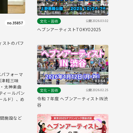
08:36
公開
2026.03.02
文化・芸術
no.35857
ヘブンアーティストTOKYO2025
ィストのパフ
スパフォーマ
（津軽三味
03:54
楽・太神楽曲
公開
2026.02.25
文化・芸術
スティールパン
令和７年度 ヘブンアーティストIN渋
＆ワールド）、め
谷
民間施設など