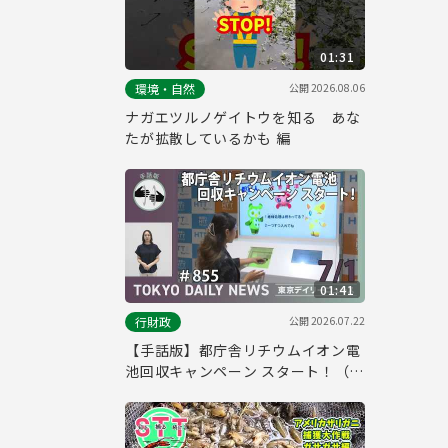
01:31
公開
2026.08.06
環境・自然
ナガエツルノゲイトウを知る あな
たが拡散しているかも 編
01:41
公開
2026.07.22
行財政
【手話版】都庁舎リチウムイオン電
池回収キャンペーン スタート！（令
和8年7月1日 東京デイリーニュース
No.855）