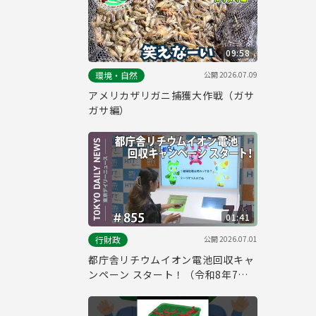
09:58
公開
2026.07.09
環境・自然
アメリカザリガニ捕獲大作戦（ガサ
ガサ編）
01:41
公開
2026.07.01
行財政
都庁舎リチウムイオン電池回収キャ
ンペーン スタート！（令和8年7月1
日 東京デイリーニュース No.855）