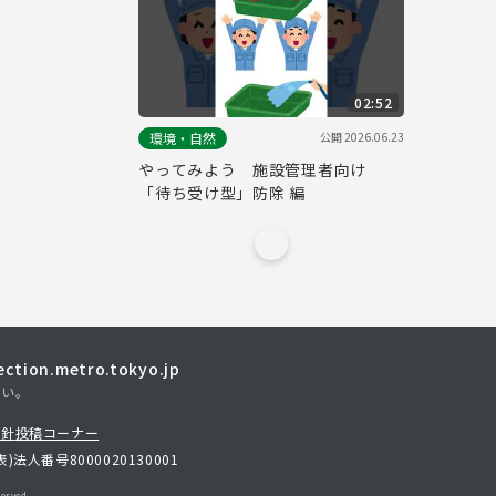
02:52
公開
2026.06.23
環境・自然
やってみよう 施設管理者向け
「待ち受け型」防除 編
tion.metro.tokyo.jp
さい。
方針
投稿コーナー
表)
法人番号8000020130001
erved.