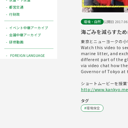
都営交通
行財政
環境・自然
公開日 2017.06
イベント中継アーカイブ
海ごみを減らすために私た
会議中継アーカイブ
東京とニューヨークの小
研修動画
Watch this video to s
marine litter, and ex
FOREIGN LANGUAGE
different part of the
via video chat how th
Governor of Tokyo at 
ショートムービーを授業
http://www.kankyo.met
タグ
#
環境保全