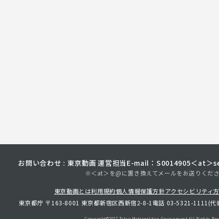
お問い合わせ : 東京動画 運営担当
E-mail：S0014905＜at＞sec
※＜at＞を@に置き換えてメールをお送りくだ
東京動画とは
利用規約
個人情報保護方針
アクセシビリティ
東京都庁 〒163-8001 東京都新宿区西新宿2-8-1
電話 03-5321-1111(代
Copyright©︎2017 Tokyo Metropolitan
Government.All Rights Res