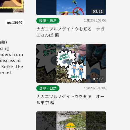
02:21
公開
2026.08.06
環境・自然
no.15640
ナガエツルノゲイトウを知る ナガ
エさんぽ 編
京都）
ucing
raders from
 discussed
 Koike, the
nment.
01:37
公開
2026.08.06
環境・自然
ナガエツルノゲイトウを知る オー
ル東京 編