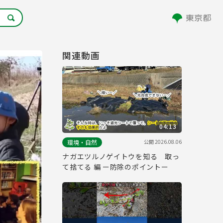
関連動画
04:13
公開
2026.08.06
環境・自然
ナガエツルノゲイトウを知る 取っ
て捨てる 編 ー防除のポイントー