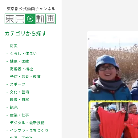
東京都公式動画チャンネル
カテゴリから探す
防災
くらし・住まい
健康・医療
高齢者・福祉
子供・若者・教育
スポーツ
文化・芸術
Play
環境・自然
観光
産業・仕事
デジタル・最新技術
インフラ・まちづくり
水道・下水道