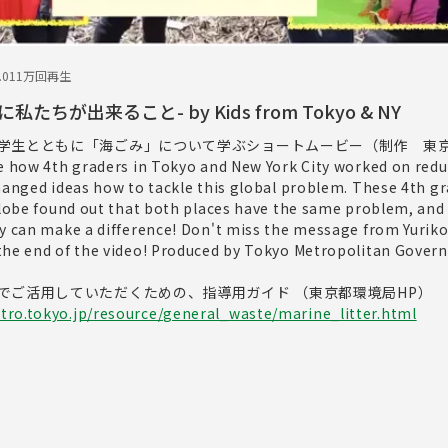
.01
1万回再生
ちが出来ること- by Kids from Tokyo & NY
学生とともに「海ごみ」について学ぶショートムービー（制作 東
ee how 4th graders in Tokyo and New York City worked on red
changed ideas how to tackle this global problem. These 4th g
 globe found out that both places have the same problem, and
ey can make a difference! Don't miss the message from Yuriko
the end of the video! Produced by Tokyo Metropolitan Gover
でご活用していただくための、指導用ガイド （東京都環境局HP）
ro.tokyo.jp/resource/general_waste/marine_litter.html