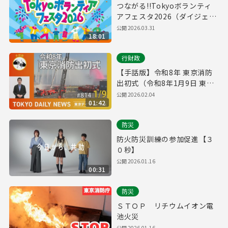
つながる!!Tokyoボランティ
アフェスタ2026（ダイジェス
ト版）
公開
2026.03.31
18:01
行財政
【手話版】令和8年 東京消防
出初式（令和8年1月9日 東京
デイリーニュース No.814）
公開
2026.02.04
01:42
防災
防火防災訓練の参加促進【３
０秒】
公開
2026.01.16
00:31
防災
ＳＴＯＰ リチウムイオン電
池火災
公開
2026.01.16