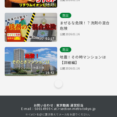
04:29
防災
まぜるな危険！？洗剤の混合
危険
公開
2026.01.16
02:17
防災
地震！その時マンションは
【詳細編】
公開
2026.01.16
16:42
お問い合わせ : 東京動画 運営担当
E-mail：S0014905＜at＞section.metro.tokyo.jp
※＜at＞を@に置き換えてメールをお送りください。