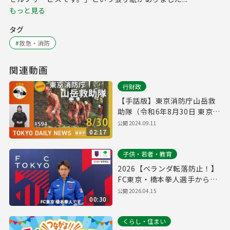
もっと見る
タグ
#
救急・消防
関連動画
行財政
【手話版】東京消防庁山岳救
助隊（令和6年8月30日 東京デ
イリーニュース特別版）
公開
2024.09.11
02:17
子供・若者・教育
2026【ベランダ転落防止！】
FC東京・橋本拳人選手からの
メッセージ
公開
2026.04.15
00:30
くらし・住まい