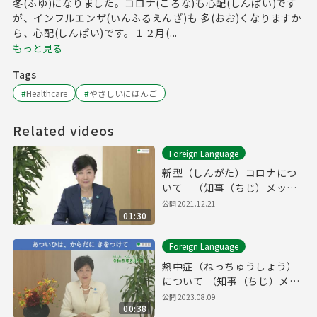
冬(ふゆ)になりました。コロナ(ころな)も心配(しんぱい)です
が、インフルエンザ(いんふるえんざ)も 多(おお)くなりますか
ら、心配(しんぱい)です。１２月(...
もっと見る
Tags
#
Healthcare
#
やさしいにほんご
Related videos
Foreign Language
新型（しんがた）コロナにつ
いて （知事（ちじ）メッセ
ージ 令和（れいわ）3年（ね
公開
2021.12.21
01:30
ん）12月（がつ）21日（に
ち）「やさしいにほんご」）
Foreign Language
熱中症（ねっちゅうしょう）
について （知事（ちじ）メッ
セージ 令和（れいわ）5年
公開
2023.08.09
00:38
（ねん）8月（がつ）9日（に