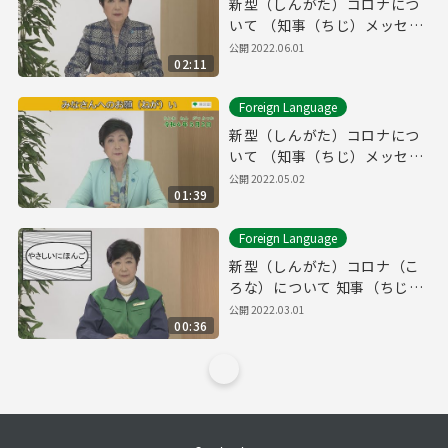
新型（しんがた）コロナにつ
いて （知事（ちじ）メッセー
ジ 令和（れいわ）4年（ね
公開
2022.06.01
02:11
ん）6月（がつ）1日（ついた
ち）「やさしいにほんご」）
Foreign Language
新型（しんがた）コロナにつ
いて （知事（ちじ）メッセー
ジ 令和（れいわ）4年（ね
公開
2022.05.02
01:39
ん）5月（がつ）2日（ふつ
か）「やさしいにほんご」）
Foreign Language
新型（しんがた）コロナ（こ
ろな）について 知事（ちじ）
メッセージ（めっせーじ） 令
公開
2022.03.01
00:36
和（れいわ）4年（ねん）３月
（がつ）1日（にち）「やさし
いにほんご」）