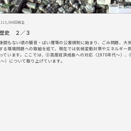
.11
3,368回再生
歴史 ２／３
後間もない頃の騒音・ばい煙等の公害規制に始まり、ごみ問題、大
する環境問題への取組を経て、現在では気候変動対策やエネルギー
っています。ここでは、③高度経済成長への対応（1970年代～）、
年代～）について取り上げています。