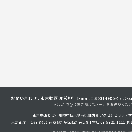
お問い合わせ : 東京動画 運営担当
E-mail：S0014905＜at＞sec
※＜at＞を@に置き換えてメールをお送りくだ
東京動画とは
利用規約
個人情報保護方針
アクセシビリティ
東京都庁 〒163-8001 東京都新宿区西新宿2-8-1
電話 03-5321-1111(代
Copyright©︎2017 Tokyo Metropolitan
Government.All Rights Res