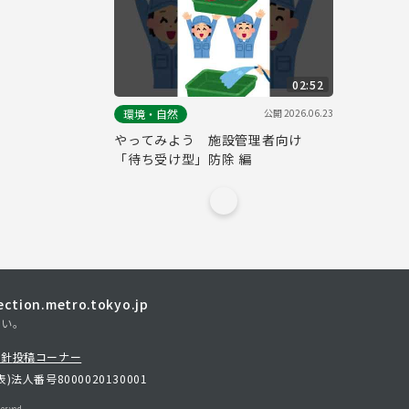
02:52
公開
2026.06.23
環境・自然
やってみよう 施設管理者向け
「待ち受け型」防除 編
tion.metro.tokyo.jp
さい。
方針
投稿コーナー
表)
法人番号8000020130001
erved.