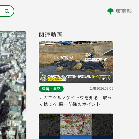
関連動画
04:13
公開
2026.08.06
環境・自然
ナガエツルノゲイトウを知る 取っ
て捨てる 編 ー防除のポイントー