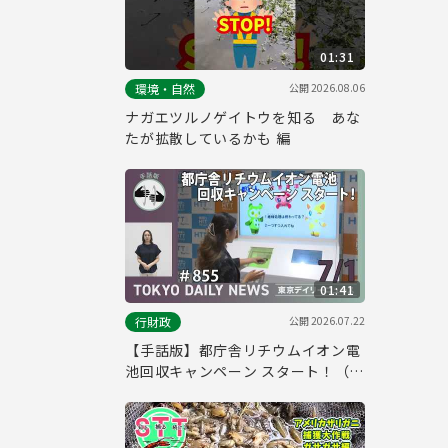
01:31
公開
2026.08.06
環境・自然
ナガエツルノゲイトウを知る あな
たが拡散しているかも 編
01:41
公開
2026.07.22
行財政
【手話版】都庁舎リチウムイオン電
池回収キャンペーン スタート！（令
和8年7月1日 東京デイリーニュース
No.855）