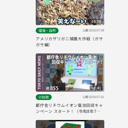
09:58
公開
2026.07.09
環境・自然
アメリカザリガニ捕獲大作戦（ガサ
ガサ編）
01:41
公開
2026.07.01
行財政
都庁舎リチウムイオン電池回収キャ
ンペーン スタート！（令和8年7月1
日 東京デイリーニュース No.855）