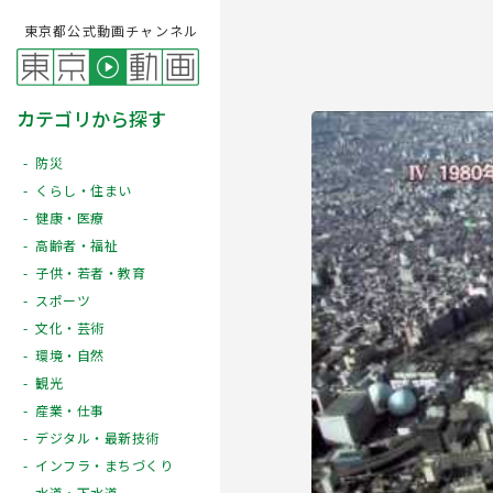
東京都公式動画チャンネル
カテゴリから探す
防災
くらし・住まい
健康・医療
高齢者・福祉
子供・若者・教育
スポーツ
文化・芸術
Play
環境・自然
観光
産業・仕事
デジタル・最新技術
インフラ・まちづくり
水道・下水道