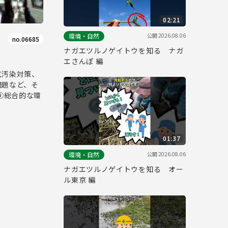
02:21
公開
2026.08.06
環境・自然
no.06685
ナガエツルノゲイトウを知る ナガ
エさんぽ 編
気汚染対策、
問題など、そ
④総合的な環
01:37
公開
2026.08.06
環境・自然
ナガエツルノゲイトウを知る オー
ル東京 編