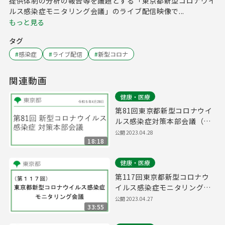
提供体制の分析の報告等を議題とする「東京都新型コロナウイ
ルス感染症モニタリング会議」のライブ配信映像で...
もっと見る
タグ
#
感染症
#
ライブ配信
#
新型コロナ
関連動画
健康・医療
第81回東京都新型コロナウイ
ルス感染症対策本部会議（令
和5年4月28日 17時00分～）
公開
2023.04.28
18:18
健康・医療
第117回東京都新型コロナウ
イルス感染症モニタリング会
議(令和5年4月28日11時00分
公開
2023.04.27
33:55
～)