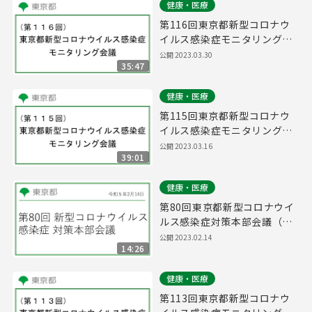
健康・医療
第116回東京都新型コロナウ
イルス感染症モニタリング会
議(令和5年3月30日13時00分
公開
2023.03.30
35:47
～)
健康・医療
第115回東京都新型コロナウ
イルス感染症モニタリング会
議(令和5年3月16日14時45分
公開
2023.03.16
39:01
～)
健康・医療
第80回東京都新型コロナウイ
ルス感染症対策本部会議（令
和5年2月14日 16時45分～）
公開
2023.02.14
14:26
健康・医療
第113回東京都新型コロナウ