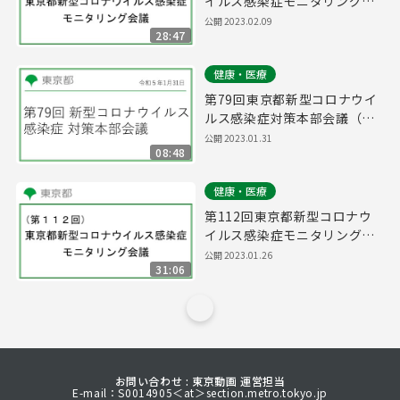
イルス感染症モニタリング会
議(令和5年2月9日17時15分
公開
2023.02.09
28:47
～)
健康・医療
第79回東京都新型コロナウイ
ルス感染症対策本部会議（令
和5年1月31日 16時15分～）
公開
2023.01.31
08:48
健康・医療
第112回東京都新型コロナウ
イルス感染症モニタリング会
議(令和5年1月26日16時15分
公開
2023.01.26
31:06
～)
お問い合わせ : 東京動画 運営担当
E-mail：S0014905＜at＞section.metro.tokyo.jp