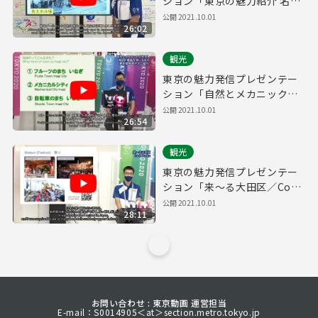
ション「東京の魅力紹介 名主
の滝公園」
公開
2021.10.01
26:02
観光
東京の魅力発信プレゼンテー
ション「自然とメカニックが
共存し、癒しと躍動を感じる
公開
2021.10.01
26:54
まち 東京都稲城市のご紹介」
観光
東京の魅力発信プレゼンテー
ション「来～る大田区／Cool
Ota-ku」
公開
2021.10.01
28:11
お問い合わせ : 東京動画 運営担当
E-mail：S0014905＜at＞section.metro.tokyo.jp