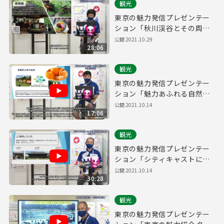
観光
東京の魅力発信プレゼンテー
ション「秋川渓谷とその周り
の名勝」
公開
2021.10.29
28:06
観光
東京の魅力発信プレゼンテー
ション「魅力あふれる自然・
文化・観光の地 武蔵村山市」
公開
2021.10.14
17:06
観光
東京の魅力発信プレゼンテー
ション「シティキャストによ
る東京の魅力発信 ～浅草～」
公開
2021.10.14
30:28
観光
東京の魅力発信プレゼンテー