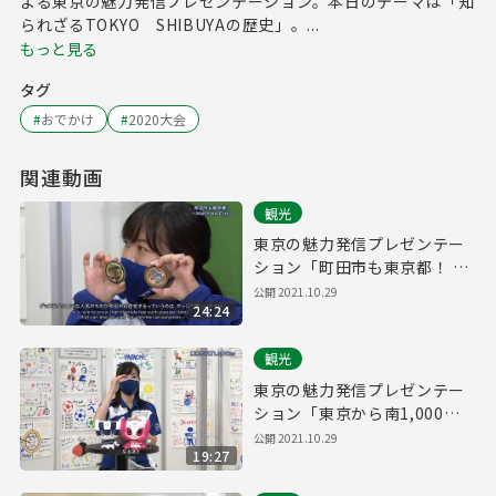
よる東京の魅力発信プレゼンテーション。本日のテーマは「知
られざるTOKYO SHIBUYAの歴史」。...
もっと見る
タグ
#
おでかけ
#
2020大会
関連動画
観光
東京の魅力発信プレゼンテー
ション「町田市も東京都！ ～
Machida City～」
公開
2021.10.29
24:24
観光
東京の魅力発信プレゼンテー
ション「東京から南1,000
㎞」
公開
2021.10.29
19:27