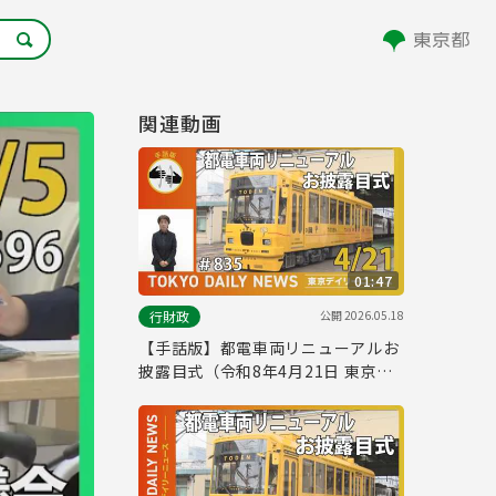
関連動画
01:47
公開
2026.05.18
行財政
【手話版】都電車両リニューアルお
披露目式（令和8年4月21日 東京デ
イリーニュース No.835）