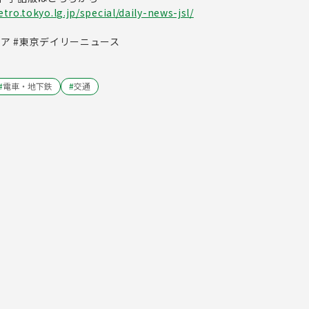
ro.tokyo.lg.jp/special/daily-news-jsl/
ドア #東京デイリーニュース
#
電車・地下鉄
#
交通