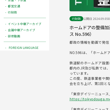
都営交通
行財政
行財政
公開日 2024.09.05
イベント中継アーカイブ
ホームドアの整備加
会議中継アーカイブ
ス No.596）
研修動画
都政の情報を動画で発信
FOREIGN LANGUAGE
NO.596は、「ホーム
鉄道駅のホームドア設置
都内のJR及び私鉄では
っています。
この度、鉄道事業者や関
会を立ち上げ、第1回と
「東京デイリーニュース
https://tokyodouga.me
「東京デイリーニュース