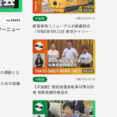
01:47
公開
2026.04.21
行財政
no.06604
都電車両リニューアルお披露目式
リーニュー
（令和8年4月21日 東京デイリーニ
ュース No.835）
01:14
緊の課題とな
公開
2024.09.18
行財政
るための協議
【手話版】駅前放置自転車対策功労
者 知事感謝状贈呈式