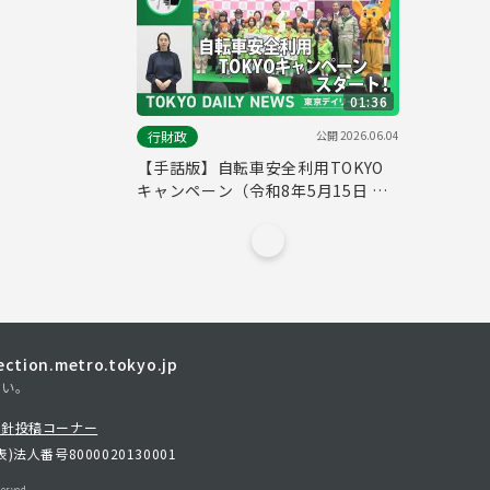
01:36
公開
2026.06.04
行財政
【手話版】自転車安全利用TOKYO
キャンペーン（令和8年5月15日 東
京デイリーニュース No.840）
tion.metro.tokyo.jp
さい。
方針
投稿コーナー
表)
法人番号8000020130001
erved.