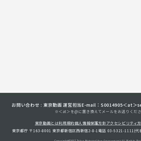
お問い合わせ : 東京動画 運営担当
E-mail：S0014905＜at＞sec
※＜at＞を@に置き換えてメールをお送りくだ
東京動画とは
利用規約
個人情報保護方針
アクセシビリティ
東京都庁 〒163-8001 東京都新宿区西新宿2-8-1
電話 03-5321-1111(代
Copyright©︎2017 Tokyo Metropolitan
Government.All Rights Res