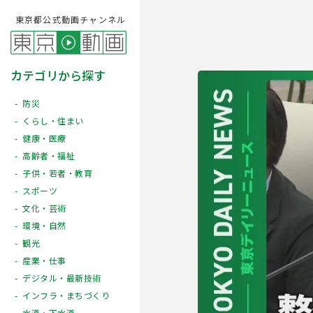
東京都公式動画チャンネル
カテゴリから探す
防災
くらし・住まい
健康・医療
高齢者・福祉
子供・若者・教育
スポーツ
文化・芸術
Play
環境・自然
観光
産業・仕事
デジタル・最新技術
インフラ・まちづくり
水道・下水道