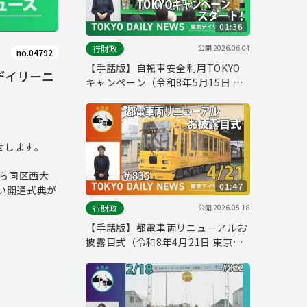
01:36
公開
2026.06.04
行財政
no.04792
【手話版】自転車安全利用TOKYO
デイリーニ
キャンペーン（令和8年5月15日 東
京デイリーニュース No.840）
せします。
ら同区西大
01:47
い開通式典が
公開
2026.05.18
行財政
【手話版】都電車両リニューアルお
披露目式（令和8年4月21日 東京デ
イリーニュース No.835）