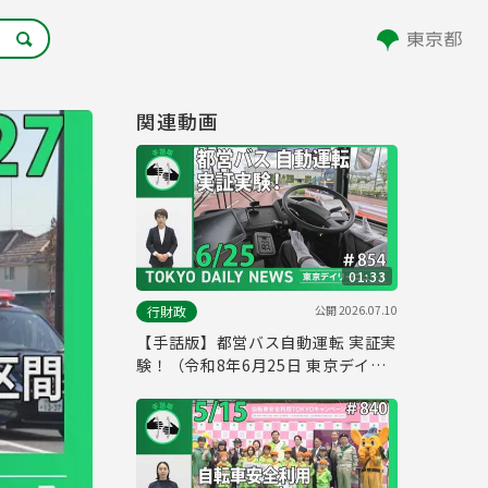
関連動画
01:33
公開
2026.07.10
行財政
【手話版】都営バス自動運転 実証実
験！（令和8年6月25日 東京デイリ
ーニュース No.854）