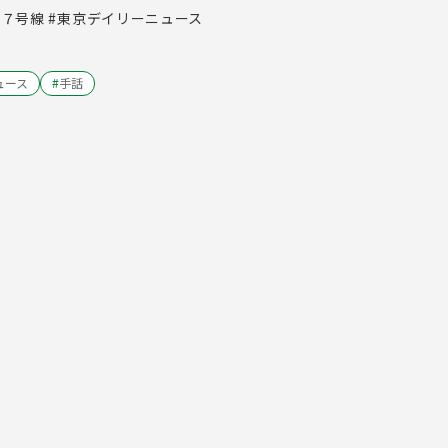
第７号線 #東京デイリーニュース
ュース
#
手話