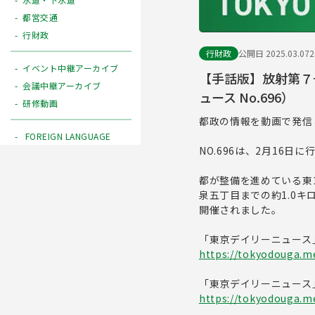
都営交通
行財政
行財政
公開日 2025.03.07
イベント中継アーカイブ
【手話版】放射第７
会議中継アーカイブ
ュース No.696）
研修動画
都政の情報を動画で発信
FOREIGN LANGUAGE
NO.696は、2月16
都が整備を進めている東
泉五丁目までの約1.0
開催されました。
「東京デイリーニュース
https://tokyodouga.me
「東京デイリーニュース
https://tokyodouga.met