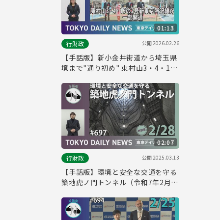
01:13
公開
2026.02.26
行財政
【手話版】新小金井街道から埼玉県
境まで"通り初め" 東村山3・4・15
の2号新東京所沢線が一部開通（令
和8年2月18日 東京デイリーニュー
ス No.822）
02:07
公開
2025.03.13
行財政
【手話版】環境と安全な交通を守る
築地虎ノ門トンネル（令和7年2月
28日 東京デイリーニュース特別
版）