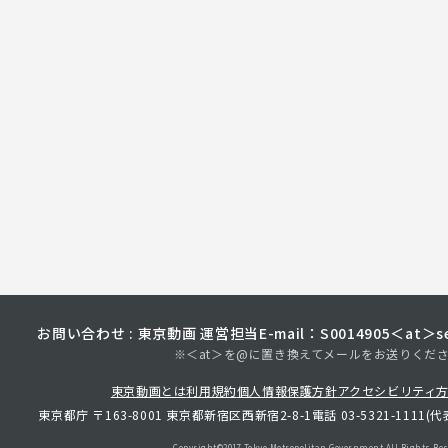
お問い合わせ : 東京動画 運営担当
E-mail：S0014905＜at＞sec
※＜at＞を@に置き換えてメールをお送りくだ
東京動画とは
利用規約
個人情報保護方針
アクセシビリティ
東京都庁 〒163-8001 東京都新宿区西新宿2-8-1
電話 03-5321-1111(代
Copyright©︎2017 Tokyo Metropolitan
Government.All Rights Res