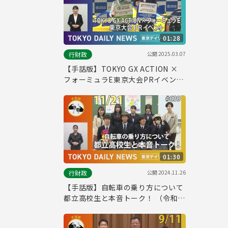
01:28
公開
2025.03.07
行財政
【手話版】TOKYO GX ACTION ×
フォーミュラE東京大会PRイベント
（令和7年2月25日 東京デイリーニ
ュース No.694）
01:30
公開
2024.11.26
行財政
【手話版】自転車の乗り方について
都立高校生と本音トーク！ （令和6
年11月21日 東京デイリーニュース
No.639）