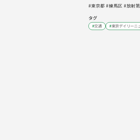
#東京都 #練馬区 #放射
タグ
#
交通
#
東京デイリーニ