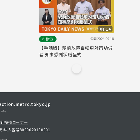
01:14
公開
2024.09.18
行財政
【手話版】駅前放置自転車対策功労
者 知事感謝状贈呈式
tion.metro.tokyo.jp
さい。
方針
投稿コーナー
表)
法人番号8000020130001
erved.