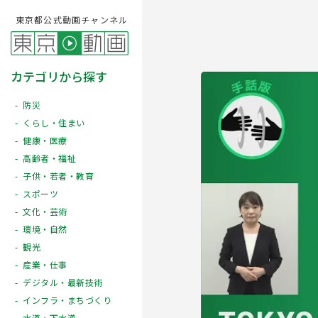
東京都公式動画チャンネル
カテゴリから探す
防災
くらし・住まい
健康・医療
高齢者・福祉
子供・若者・教育
スポーツ
文化・芸術
Play
環境・自然
観光
産業・仕事
デジタル・最新技術
インフラ・まちづくり
水道・下水道