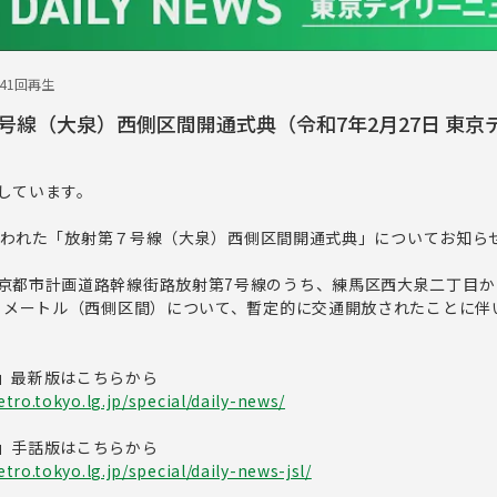
241回再生
号線（大泉）西側区間開通式典（令和7年2月27日 東京
しています。
日に行われた「放射第７号線（大泉）西側区間開通式典」についてお知ら
京都市計画道路幹線街路放射第7号線のうち、練馬区西大泉二丁目か
キロメートル（西側区間）について、暫定的に交通開放されたことに伴
」最新版はこちらから
tro.tokyo.lg.jp/special/daily-news/
」手話版はこちらから
ro.tokyo.lg.jp/special/daily-news-jsl/