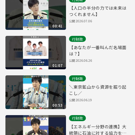
【人口の半分の力では未来は
つくれません】
公開
2026.07.06
00:41
行財政
【あなたが一番叫んだ名場面
は？】
公開
2026.06.26
01:07
行財政
＼東京鉱山から資源を掘り起
こし／
公開
2026.06.19
00:53
行財政
【エネルギー分野の連携】大
統領に石油に対する協力を依