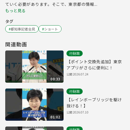
ていく必要があります。そこで、東京都の情報...
もっと見る
タグ
#
都知事記者会見
#
ショート
関連動画
行財政
【ポイント交換先追加】東京
アプリがさらに便利に！
公開
2026.07.24
00:33
行財政
【レインボーブリッジを駆け
抜ける！】
公開
2026.07.10
01:02
行財政