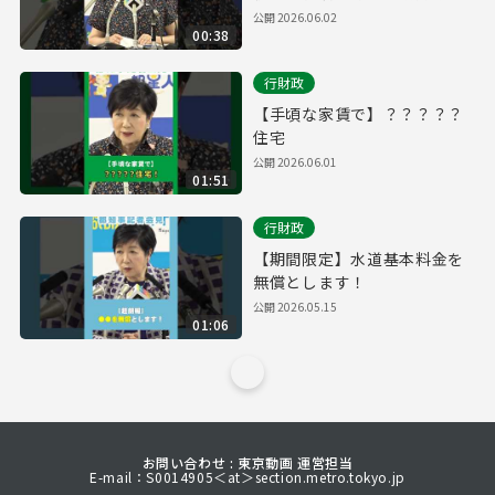
頼
公開
2026.06.02
00:38
行財政
【手頃な家賃で】？？？？？
住宅
公開
2026.06.01
01:51
行財政
【期間限定】水道基本料金を
無償とします！
公開
2026.05.15
01:06
お問い合わせ : 東京動画 運営担当
E-mail：S0014905＜at＞section.metro.tokyo.jp