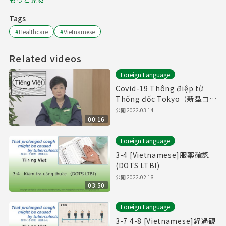
Tags
#
Healthcare
#
Vietnamese
Related videos
Foreign Language
Covid-19 Thông điệp từ
Thống đốc Tokyo（新型コロ
ナウイルスに関する知事メッ
公開
2022.03.14
00:16
セージ（ベトナム語編））
Foreign Language
3-4 [Vietnamese]服薬確認
(DOTS LTBI)
公開
2022.02.18
03:50
Foreign Language
3-7 4-8 [Vietnamese]経過観