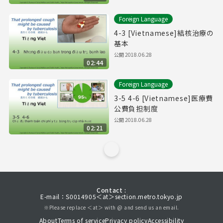
Foreign Language
4-3 [Vietnamese]結核治療の
基本
公開
2018.06.28
02:44
Foreign Language
3-5 4-6 [Vietnamese]医療費
公費負担制度
公開
2018.06.28
02:21
Contact :
E-mail：S0014905＜at＞section.metro.tokyo.jp
※Please replace ＜at＞ with @ and send us an email.
About
Terms of service
Privacy policy
Accessibility