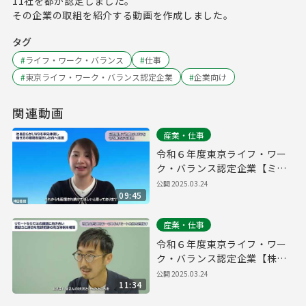
11社を都が認定しました。
その企業の取組を紹介する動画を作成しました。
タグ
#
ライフ・ワーク・バランス
#
仕事
#
東京ライフ・ワーク・バランス認定企業
#
企業向け
関連動画
産業・仕事
令和６年度東京ライフ・ワー
ク・バランス認定企業【ミラ
イウェブ株式会社】
公開
2025.03.24
09:45
産業・仕事
令和６年度東京ライフ・ワー
ク・バランス認定企業【株式
会社プログレス】
公開
2025.03.24
11:34