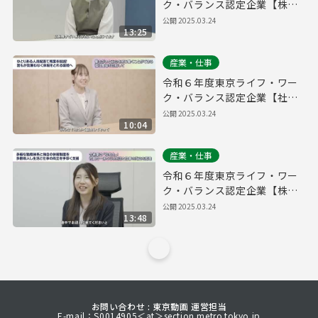
ク・バランス認定企業【株式
会社QOOLキャリア】
公開
2025.03.24
13:25
産業・仕事
令和６年度東京ライフ・ワー
ク・バランス認定企業【社会
福祉法人大三島育徳会】
公開
2025.03.24
10:04
産業・仕事
令和６年度東京ライフ・ワー
ク・バランス認定企業【株式
会社FIS】
公開
2025.03.24
13:48
お問い合わせ : 東京動画 運営担当
E-mail：S0014905＜at＞section.metro.tokyo.jp