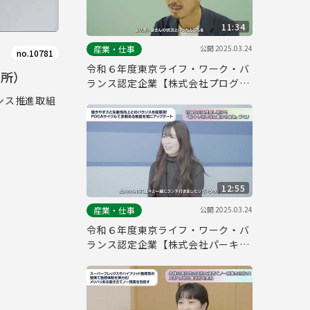
11:34
公開
2025.03.24
産業・仕事
no.10781
令和６年度東京ライフ・ワーク・バ
版所）
ランス認定企業【株式会社プログレ
ス】
ンス推進取組
12:55
公開
2025.03.24
産業・仕事
令和６年度東京ライフ・ワーク・バ
ランス認定企業【株式会社パーキン
グマーケット】