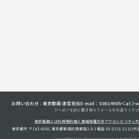
お問い合わせ : 東京動画 運営担当
E-mail：S0014905＜at＞sec
※＜at＞を@に置き換えてメールをお送りくだ
東京動画とは
利用規約
個人情報保護方針
アクセシビリティ
東京都庁 〒163-8001 東京都新宿区西新宿2-8-1
電話 03-5321-1111(代
Copyright©︎2017 Tokyo Metropolitan
Government.All Rights Res