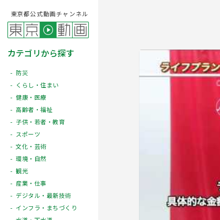
東京都公式動画チャンネル
カテゴリから探す
防災
くらし・住まい
健康・医療
高齢者・福祉
子供・若者・教育
スポーツ
文化・芸術
Play
環境・自然
観光
産業・仕事
デジタル・最新技術
インフラ・まちづくり
水道・下水道