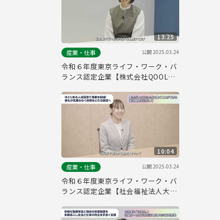
13:25
公開
2025.03.24
産業・仕事
令和６年度東京ライフ・ワーク・バ
ランス認定企業【株式会社QOOLキ
ャリア】
10:04
公開
2025.03.24
産業・仕事
令和６年度東京ライフ・ワーク・バ
ランス認定企業【社会福祉法人大三
島育徳会】