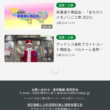
産業・仕事
若葉通り商店会・「まちだイ
イモノ○ごと祭 2023」
公開
2024.12.10
03:16
産業・仕事
ヴィナシス金町ブライトコー
ト商店会、ベルトーレ金町商
店会・「金町フェスタ～ハロ
公開
2024.12.10
03:45
ウィンパーティ仮装DE集ま
れ！2023～」
お問い合わせ : 東京動画 運営担当
E-mail：S0014905＜at＞section.metro.tokyo.jp
※＜at＞を@に置き換えてメールをお送りください。
東京動画とは
利用規約
個人情報保護方針
アクセシビリティ方針
投稿コーナー