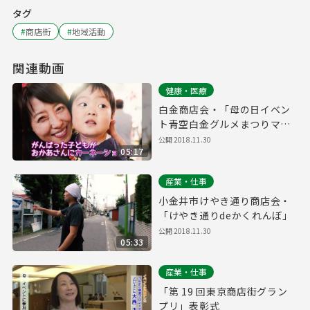
タグ
#
商店街
#
地域活動
関連動画
健康・医療
白金商店会・「母の日イベン
ト青空白金グルメまつりマン
マミーア」
公開
2018.11.30
05:17
産業・仕事
小金井市けやき通り商店会・
「けやき通りdeかくれんぼ」
公開
2018.11.30
05:33
産業・仕事
「第 19 回東京商店街グラン
プリ」表彰式