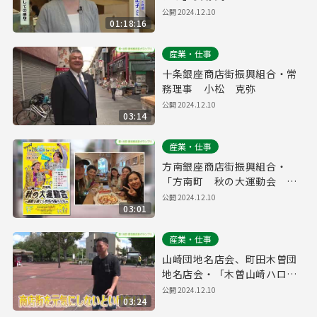
公開
2024.12.10
01:18:16
産業・仕事
十条銀座商店街振興組合・常
務理事 小松 克弥
公開
2024.12.10
03:14
産業・仕事
方南銀座商店街振興組合・
「方南町 秋の大運動会 ～
運動を通じた地域の輪づくり
公開
2024.12.10
03:01
～」
産業・仕事
山崎団地名店会、町田木曽団
地名店会・「木曽山崎ハロウ
ィンビストロ祭り」
公開
2024.12.10
03:24