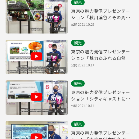
観光
東京の魅力発信プレゼンテー
ション「秋川渓谷とその周り
の名勝」
公開
2021.10.29
28:06
観光
東京の魅力発信プレゼンテー
ション「魅力あふれる自然・
文化・観光の地 武蔵村山市」
公開
2021.10.14
17:06
観光
東京の魅力発信プレゼンテー
ション「シティキャストによ
る東京の魅力発信 ～浅草～」
公開
2021.10.14
30:28
観光
東京の魅力発信プレゼンテー