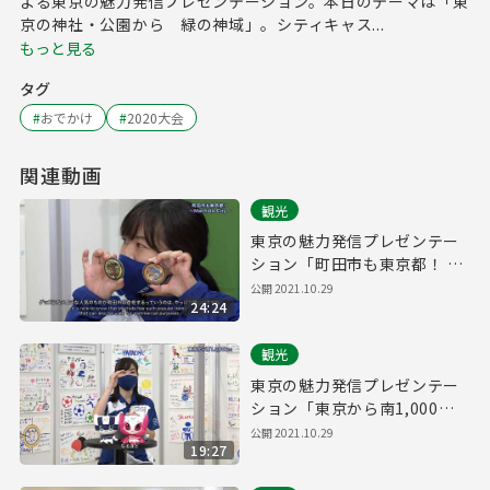
よる東京の魅力発信プレゼンテーション。本日のテーマは「東
京の神社・公園から 緑の神域」。シティキャス...
もっと見る
タグ
#
おでかけ
#
2020大会
関連動画
観光
東京の魅力発信プレゼンテー
ション「町田市も東京都！ ～
Machida City～」
公開
2021.10.29
24:24
観光
東京の魅力発信プレゼンテー
ション「東京から南1,000
㎞」
公開
2021.10.29
19:27