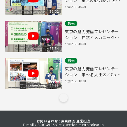
ション「東京の魅力紹介 名主
の滝公園」
公開
2021.10.01
26:02
観光
東京の魅力発信プレゼンテー
ション「自然とメカニックが
共存し、癒しと躍動を感じる
公開
2021.10.01
26:54
まち 東京都稲城市のご紹介」
観光
東京の魅力発信プレゼンテー
ション「来～る大田区／Cool
Ota-ku」
公開
2021.10.01
28:11
お問い合わせ : 東京動画 運営担当
E-mail：S0014905＜at＞section.metro.tokyo.jp