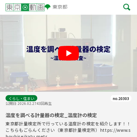
Play
くらし・住まい
no.20303
公開日 2026.02.27
43回再生
温度を調べる計量器の検定_温度計の検定
東京都計量検定所で行っている温度計の検定を紹介します！！
こちらもごらんください（東京都計量検定所）https://www.s
houhiseikatu.metr...