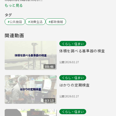
もっと見る
タグ
#
公共施設
#
消費生活
#
都政情報
関連動画
くらし・住まい
体積を調べる基準器の検査
公開
2026.02.27
00:46
くらし・住まい
はかりの定期検査
公開
2026.02.27
03:13
くらし・住まい