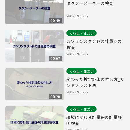
タクシーメーターの検査
公開
2026.02.27
00:49
くらし・住まい
ガソリンスタンドの計量器の
検査
公開
2026.02.27
02:07
くらし・住まい
変わった検定証印の付し方_サ
ンドブラスト法
公開
2026.02.27
00:20
くらし・住まい
環境に関わる計量器の計量証
明検査
公開
2026.02.27