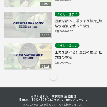
00:53
くらし・住まい
密度を調べる浮ひょう検定_硫
酸水溶液を使った検定
公開
2026.02.27
01:10
くらし・住まい
圧力を調べる計量器の検定_圧
力計の検定
公開
2026.02.27
02:29
お問い合わせ : 東京動画 運営担当
E-mail：S0014905＜at＞section.metro.tokyo.jp
※＜at＞を@に置き換えてメールをお送りください。