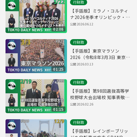
行財政
【手話版】ミラノ・コルティ
ナ2026冬季オリンピック・パ
ラリンピック 東京都ゆかりの
公開
2026.06.12
02:08
メダリストを表彰（令和8年5
月22日 東京デイリーニュース
行財政
No.843）
【手話版】東京マラソン
2026（令和8年3月3日 東京デ
イリーニュース No.825）
公開
2026.03.13
01:25
行財政
【手話版】第98回選抜高等学
校野球大会出場校 知事表敬訪
問 （令和8年2月19日 東京デ
公開
2026.02.26
01:15
イリーニュース No.823）
行財政
【手話版】レインボーブリッ