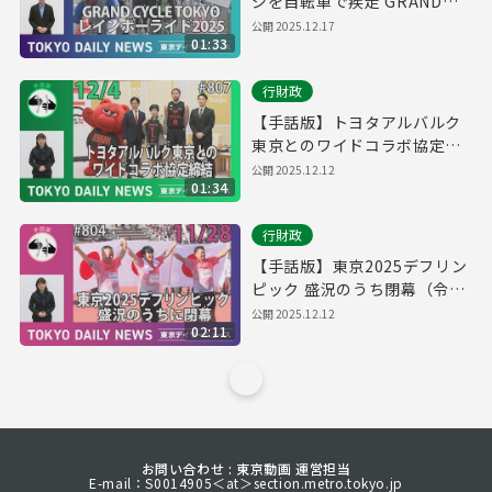
ジを自転車で疾走 GRAND
CYCLE TOKYO レインボーラ
公開
2025.12.17
01:33
イド2025（令和7年12月9日
東京デイリーニュース
行財政
No.809）
【手話版】トヨタアルバルク
東京とのワイドコラボ協定締
結（令和7年12月4日 東京デイ
公開
2025.12.12
01:34
リーニュース No.807）
行財政
【手話版】東京2025デフリン
ピック 盛況のうち閉幕（令和
７年11月28日 東京デイリーニ
公開
2025.12.12
02:11
ュース No.804）
お問い合わせ : 東京動画 運営担当
E-mail：S0014905＜at＞section.metro.tokyo.jp