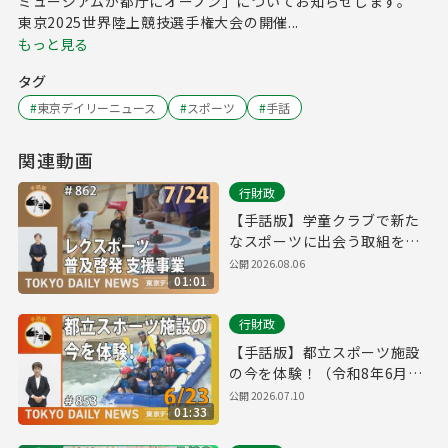
ミュージアムが都庁にオープン」についてお知らせします。
東京2025世界陸上競技選手権大会の開催...
もっと見る
タグ
#
東京デイリーニュース
#
スポーツ
#
手話
関連動画
行財政
【手話版】学童クラブで新た
なスポーツに出会う取組を開
始！（令和8年7月24日 東京デ
公開
2026.08.06
01:01
イリーニュース No.862）
行財政
【手話版】都立スポーツ施設
の今を体験！（令和8年6月23
日 東京デイリーニュース
公開
2026.07.10
01:33
No.853）