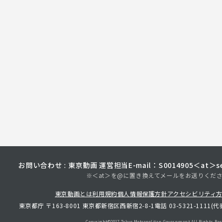
お問い合わせ : 東京動画 運営担当
E-mail：S0014905＜at＞sec
※＜at＞を@に置き換えてメールをお送りくだ
東京動画とは
利用規約
個人情報保護方針
アクセシビリティ
東京都庁 〒163-8001 東京都新宿区西新宿2-8-1
電話 03-5321-1111(代
Copyright©︎2017 Tokyo Metropolitan
Government.All Rights Res