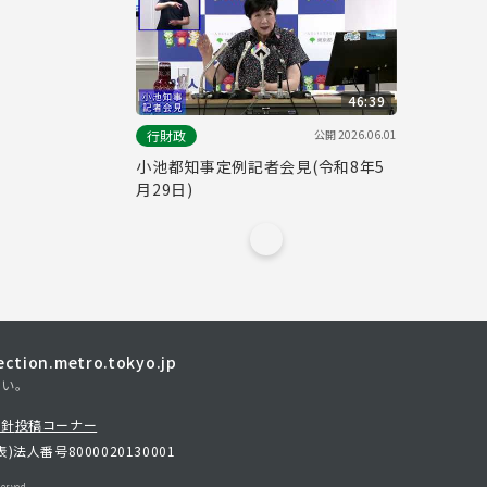
46:39
公開
2026.06.01
行財政
小池都知事定例記者会見(令和8年5
月29日)
tion.metro.tokyo.jp
さい。
方針
投稿コーナー
表)
法人番号8000020130001
erved.