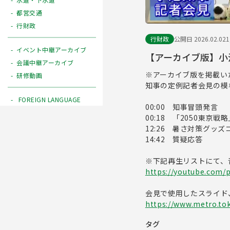
都営交通
行財政
行財政
公開日 2026.02.02
イベント中継アーカイブ
【アーカイブ版】小池
会議中継アーカイブ
※アーカイブ版を掲載い
研修動画
知事の定例記者会見の模
FOREIGN LANGUAGE
00:00 知事冒頭発言
00:18 「2050東
12:26 暑さ対策グッ
14:42 質疑応答
※下記再生リストにて、
https://youtube.com/
会見で使用したスライド
https://www.metro.tok
タグ