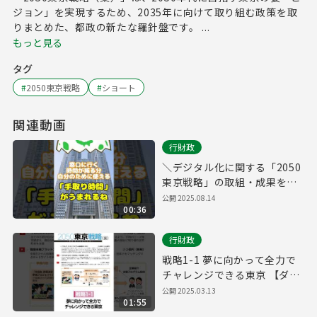
ジョン」を実現するため、2035年に向けて取り組む政策を取
りまとめた、都政の新たな羅針盤です。 ...
もっと見る
タグ
#
2050東京戦略
#
ショート
関連動画
行財政
＼デジタル化に関する「2050
東京戦略」の取組・成果をご
紹介！／
公開
2025.08.14
00:36
行財政
戦略1-1 夢に向かって全力で
チャレンジできる東京 【ダイ
バーシティ】
公開
2025.03.13
01:55