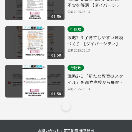
不安を解消 【ダイバーシテ
ィ】
公開
2025.03.13
01:59
行財政
戦略2-3 子育てしやすい環境
づくり 【ダイバーシティ】
公開
2025.03.13
01:58
行財政
戦略3-1 「新たな教育のスタ
イル」を都立高校から展開
【ダイバーシティ】
公開
2025.03.13
01:58
お問い合わせ : 東京動画 運営担当