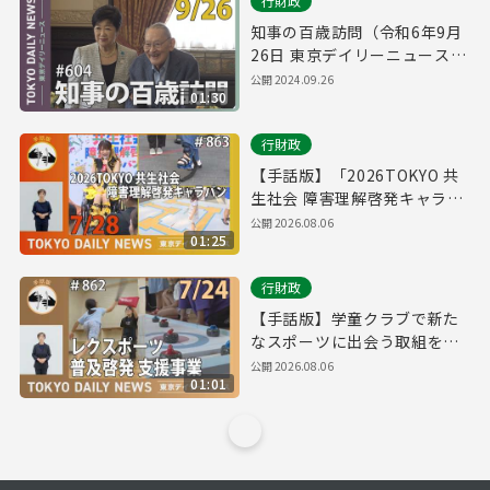
行財政
知事の百歳訪問（令和6年9月
26日 東京デイリーニュース
No.604）
公開
2024.09.26
01:30
行財政
【手話版】「2026TOKYO 共
生社会 障害理解啓発キャラバ
ン」スタート！（令和8年7月
公開
2026.08.06
01:25
28日 東京デイリーニュース
No.863）
行財政
【手話版】学童クラブで新た
なスポーツに出会う取組を開
始！（令和8年7月24日 東京デ
公開
2026.08.06
01:01
イリーニュース No.862）