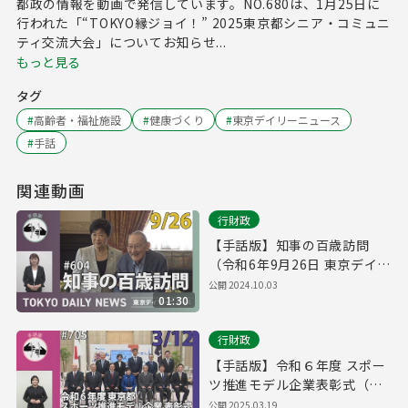
都政の情報を動画で発信しています。NO.680は、1月25日に
行われた「“TOKYO縁ジョイ！” 2025東京都シニア・コミュニ
ティ交流大会」についてお知らせ...
もっと見る
タグ
#
高齢者・福祉施設
#
健康づくり
#
東京デイリーニュース
#
手話
関連動画
行財政
【手話版】知事の百歳訪問
（令和6年9月26日 東京デイリ
ーニュース No.604）
公開
2024.10.03
01:30
行財政
【手話版】令和６年度 スポー
ツ推進モデル企業表彰式（令
和7年3月12日 東京デイリーニ
公開
2025.03.19