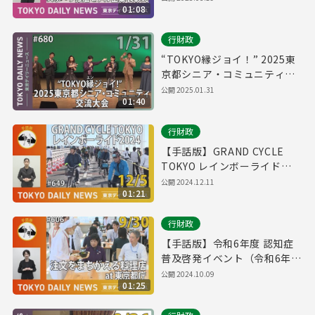
01:08
ュース No.705）
行財政
“TOKYO縁ジョイ！” 2025東
京都シニア・コミュニティ交
流大会（令和7年1月31日 東京
公開
2025.01.31
01:40
デイリーニュース No.680）
行財政
【手話版】GRAND CYCLE
TOKYO レインボーライド
2024（令和6年12月5日 東京
公開
2024.12.11
01:21
デイリーニュース No.649）
行財政
【手話版】令和6年度 認知症
普及啓発イベント（令和6年9
月30日 東京デイリーニュース
公開
2024.10.09
01:25
No.606）