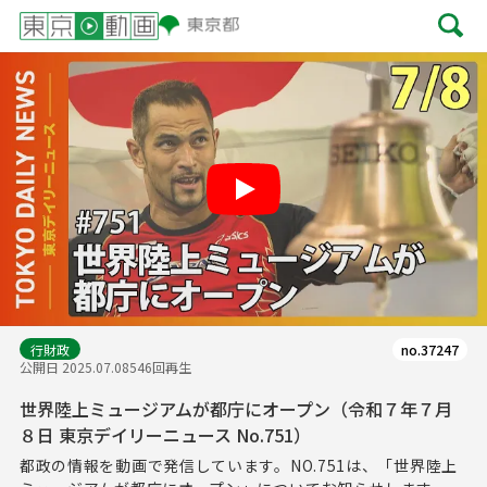
Play
行財政
no.37247
公開日 2025.07.08
546回再生
世界陸上ミュージアムが都庁にオープン（令和７年７月
８日 東京デイリーニュース No.751）
都政の情報を動画で発信しています。NO.751は、「世界陸上