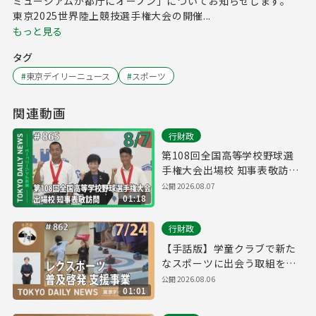
ミュージアムが都庁にオープン」についてお知らせします。
東京2025世界陸上競技選手権大会の開催...
もっと見る
タグ
#
東京デイリーニュース
#
スポーツ
関連動画
行財政
第108回全国高等学校野球選
手権大会出場校 知事表敬訪問
（令和8年8月7日 東京デイリ
公開
2026.08.07
01:18
ーニュース No.865）
行財政
【手話版】学童クラブで新た
なスポーツに出会う取組を開
始！（令和8年7月24日 東京デ
公開
2026.08.06
01:01
イリーニュース No.862）