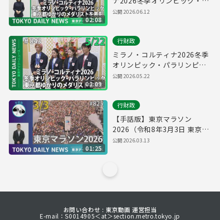
ナ2026冬季オリンピック・パ
ラリンピック 東京都ゆかりの
公開
2026.06.12
02:08
メダリストを表彰（令和8年5
月22日 東京デイリーニュース
行財政
No.843）
ミラノ・コルティナ2026冬季
オリンピック・パラリンピッ
ク 東京都ゆかりのメダリスト
公開
2026.05.22
02:09
を表彰（令和8年5月22日 東京
デイリーニュース No.843）
行財政
【手話版】東京マラソン
2026（令和8年3月3日 東京デ
イリーニュース No.825）
公開
2026.03.13
01:25
お問い合わせ : 東京動画 運営担当
E-mail：S0014905＜at＞section.metro.tokyo.jp