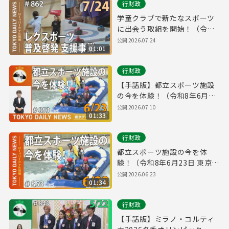
行財政
学童クラブで新たなスポーツ
に出会う取組を開始！（令和8
年7月24日 東京デイリーニュ
公開
2026.07.24
01:01
ース No.862）
行財政
【手話版】都立スポーツ施設
の今を体験！（令和8年6月23
日 東京デイリーニュース
公開
2026.07.10
01:33
No.853）
行財政
都立スポーツ施設の今を体
験！（令和8年6月23日 東京デ
イリーニュース No.853）
公開
2026.06.23
01:34
行財政
【手話版】ミラノ・コルティ