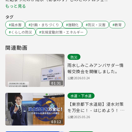
もっと見る
タグ
#
風水害
#
計画・まちづくり
#
強靭化
#
防災・災害
#
教育
#
くらしの防災
#
気候変動対策・エネルギー
関連動画
防災
雨水しみこみアンバサダー情
報交換会を開催しました。
公開
2026.03.24
01:31
水道・下水道
【東京都下水道局】浸水対策
を万全に！ - はじめよう！ 安
心Action！（フル版）
公開
2025.05.26
03:12