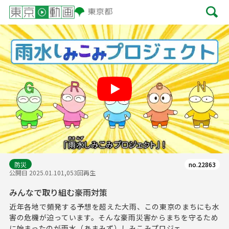
Play
防災
no.22863
公開日 2025.01.10
1,053回再生
みんなで取り組む豪雨対策
近年各地で頻発する予想を超えた大雨、この東京のまちにも水
害の危機が迫っています。そんな豪雨災害からまちを守るため
に始まったのが雨水（あまみず）しみこみプロジェ...