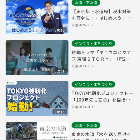
水道・下水道
【東京都下水道局】浸水対策
を万全に！ - はじめよう！ 安
心Action！（15秒版）
公開
2025.05.26
00:16
インフラ・まちづくり
短編ドラマ「キョウコとマナ
ブ 東強ＳＴＯＲＹ」（第2話
「迫りくる災害」編）
公開
2023.08.25
02:31
インフラ・まちづくり
TOKYO強靭化プロジェクト～
「100年先も安心」を目指し
て～＜風水害編＞
公開
2023.01.16
00:16
水道・下水道
東京の水道「水を送り届ける