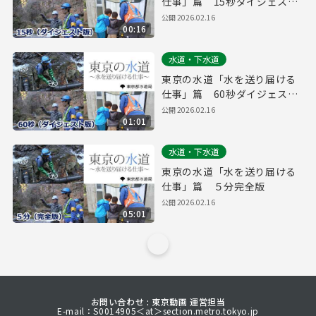
仕事」篇 15秒ダイジェスト
版
公開
2026.02.16
00:16
水道・下水道
東京の水道「水を送り届ける
仕事」篇 60秒ダイジェスト
版
公開
2026.02.16
01:01
水道・下水道
東京の水道「水を送り届ける
仕事」篇 ５分完全版
公開
2026.02.16
05:01
お問い合わせ : 東京動画 運営担当
E-mail：S0014905＜at＞section.metro.tokyo.jp