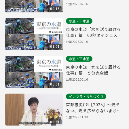
版
公開
2026.02.16
00:16
水道・下水道
東京の水道「水を送り届ける
仕事」篇 60秒ダイジェスト
版
公開
2026.02.16
01:01
水道・下水道
東京の水道「水を送り届ける
仕事」篇 ５分完全版
公開
2026.02.16
05:01
インフラ・まちづくり
首都被災CG【2025】～燃え
ない、燃え広がらないまちへ
～
公開
2025.11.28
00:31