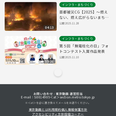
インフラ・まちづくり
首都被災CG【2025】～燃え
ない、燃え広がらないまちへ
～
公開
2025.11.28
04:13
インフラ・まちづくり
第５回「無電柱化の日」フォ
トコンテスト入賞作品発表
公開
2025.11.10
55:21
お問い合わせ : 東京動画 運営担当
E-mail：S0014905＜at＞section.metro.tokyo.jp
※＜at＞を@に置き換えてメールをお送りください。
東京動画とは
利用規約
個人情報保護方針
アクセシビリティ方針
投稿コーナー