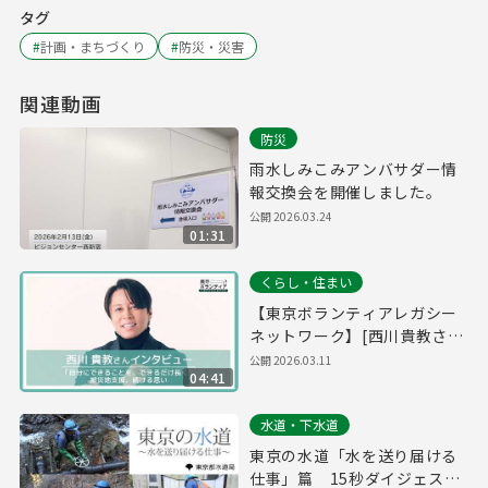
タグ
#
計画・まちづくり
#
防災・災害
関連動画
防災
雨水しみこみアンバサダー情
報交換会を開催しました。
公開
2026.03.24
01:31
くらし・住まい
【東京ボランティアレガシー
ネットワーク】[西川貴教さ
ん]「自分にできることを、で
公開
2026.03.11
04:41
きるだけ長く」 被災地支援、
続ける思い
水道・下水道
東京の水道「水を送り届ける
仕事」篇 15秒ダイジェスト